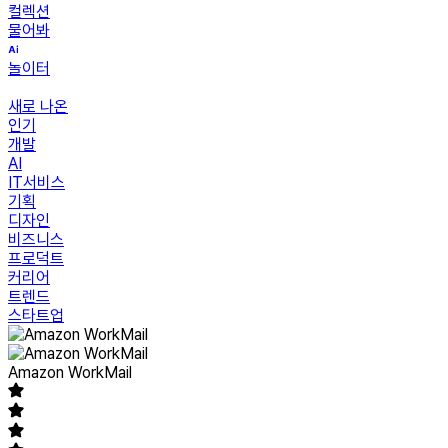
컬렉션
물어봐
놀이터
새로 나온
인기
개발
AI
IT서비스
기획
디자인
비즈니스
프로덕트
커리어
트렌드
스타트업
Amazon WorkMail