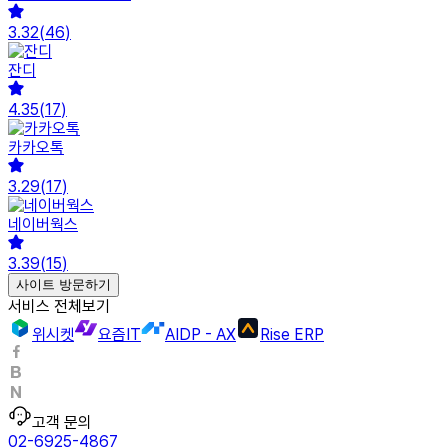
3.32
(
46
)
잔디
4.35
(
17
)
카카오톡
3.29
(
17
)
네이버웍스
3.39
(
15
)
사이트 방문하기
서비스 전체보기
위시켓
요즘IT
AIDP - AX
Rise ERP
고객 문의
02-6925-4867