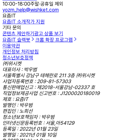
10:00-18:00
주말·공휴일 제외
yozm_help@wishket.com
요즘IT
요즘IT 소개
작가 지원
기타 문의
콘텐츠 제안하기
광고 상품 보기
요즘IT 슬랙봇
크롬 확장 프로그램
이용약관
개인정보 처리방침
청소년보호정책
㈜위시켓
대표이사 : 박우범
서울특별시 강남구 테헤란로 211 3층 ㈜위시켓
사업자등록번호 : 209-81-57303
통신판매업신고 : 제2018-서울강남-02337 호
직업정보제공사업 신고번호 : J1200020180019
제호 : 요즘IT
발행인 : 박우범
편집인 : 노희선
청소년보호책임자 : 박우범
인터넷신문등록번호 : 서울,아54129
등록일 : 2022년 01월 23일
발행일 : 2021년 01월 10일