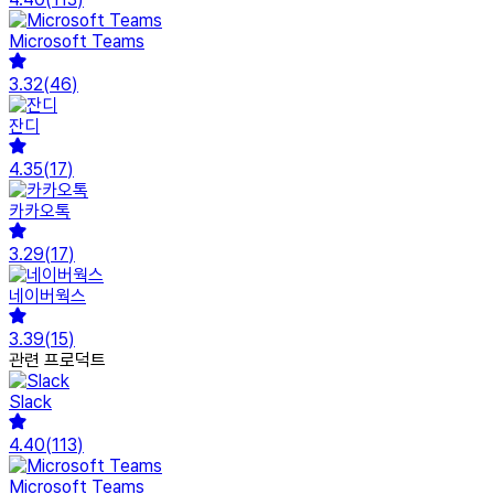
Microsoft Teams
3.32
(
46
)
잔디
4.35
(
17
)
카카오톡
3.29
(
17
)
네이버웍스
3.39
(
15
)
관련 프로덕트
Slack
4.40
(
113
)
Microsoft Teams