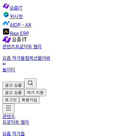
요즘IT
위시켓
AIDP - AX
Rise ERP
콘텐츠
프로덕트 밸리
요즘 작가들
컬렉션
물어봐
놀이터
광고 상품
광고 상품
작가 지원
로그인
회원가입
콘텐츠
프로덕트 밸리
요즘 작가들