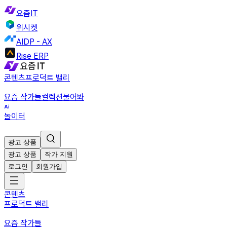
요즘IT
위시켓
AIDP - AX
Rise ERP
콘텐츠
프로덕트 밸리
요즘 작가들
컬렉션
물어봐
놀이터
광고 상품
광고 상품
작가 지원
로그인
회원가입
콘텐츠
프로덕트 밸리
요즘 작가들