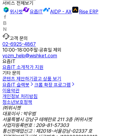
서비스 전체보기
위시켓
요즘IT
AIDP - AX
Rise ERP
고객 문의
02-6925-4867
10:00-18:00
주말·공휴일 제외
yozm_help@wishket.com
요즘IT
요즘IT 소개
작가 지원
기타 문의
콘텐츠 제안하기
광고 상품 보기
요즘IT 슬랙봇
크롬 확장 프로그램
이용약관
개인정보 처리방침
청소년보호정책
㈜위시켓
대표이사 : 박우범
서울특별시 강남구 테헤란로 211 3층 ㈜위시켓
사업자등록번호 : 209-81-57303
통신판매업신고 : 제2018-서울강남-02337 호