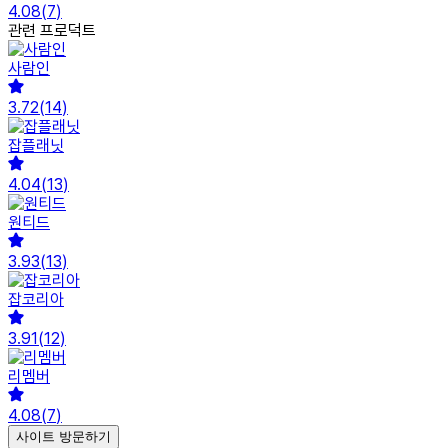
4.08
(
7
)
관련 프로덕트
사람인
3.72
(
14
)
잡플래닛
4.04
(
13
)
원티드
3.93
(
13
)
잡코리아
3.91
(
12
)
리멤버
4.08
(
7
)
사이트 방문하기