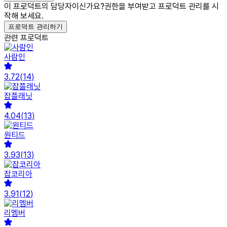
이 프로덕트의 담당자이신가요?
권한을 부여받고 프로덕트 관리를 시
작해 보세요.
프로덕트 관리하기
관련 프로덕트
사람인
3.72
(
14
)
잡플래닛
4.04
(
13
)
원티드
3.93
(
13
)
잡코리아
3.91
(
12
)
리멤버