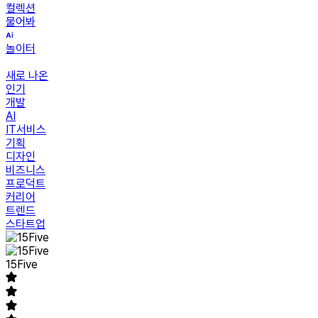
컬렉션
물어봐
놀이터
새로 나온
인기
개발
AI
IT서비스
기획
디자인
비즈니스
프로덕트
커리어
트렌드
스타트업
15Five