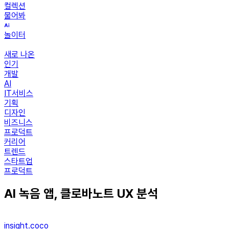
컬렉션
물어봐
놀이터
새로 나온
인기
개발
AI
IT서비스
기획
디자인
비즈니스
프로덕트
커리어
트렌드
스타트업
프로덕트
AI 녹음 앱, 클로바노트 UX 분석
insight.coco