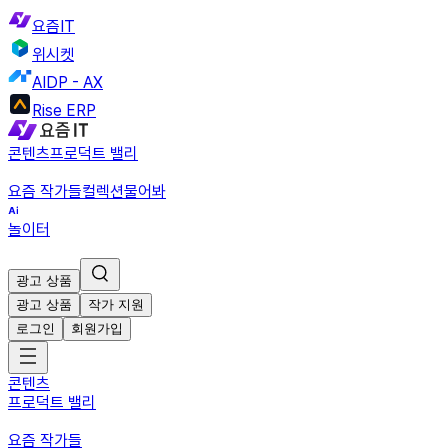
요즘IT
위시켓
AIDP - AX
Rise ERP
콘텐츠
프로덕트 밸리
요즘 작가들
컬렉션
물어봐
놀이터
광고 상품
광고 상품
작가 지원
로그인
회원가입
콘텐츠
프로덕트 밸리
요즘 작가들