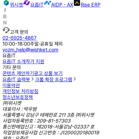
위시켓
요즘IT
AIDP - AX
Rise ERP
고객 문의
02-6925-4867
10:00-18:00
주말·공휴일 제외
yozm_help@wishket.com
요즘IT
요즘IT 소개
작가 지원
기타 문의
콘텐츠 제안하기
광고 상품 보기
요즘IT 슬랙봇
크롬 확장 프로그램
이용약관
개인정보 처리방침
청소년보호정책
㈜위시켓
대표이사 : 박우범
서울특별시 강남구 테헤란로 211 3층 ㈜위시켓
사업자등록번호 : 209-81-57303
통신판매업신고 : 제2018-서울강남-02337 호
직업정보제공사업 신고번호 : J1200020180019
제호 : 요즘IT