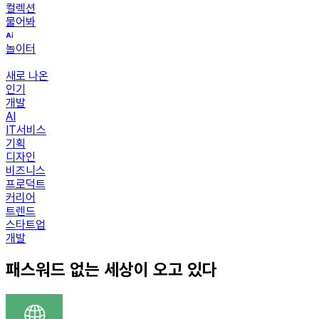
컬렉션
물어봐
놀이터
새로 나온
인기
개발
AI
IT서비스
기획
디자인
비즈니스
프로덕트
커리어
트렌드
스타트업
개발
패스워드 없는 세상이 오고 있다