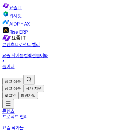
요즘IT
위시켓
AIDP - AX
Rise ERP
콘텐츠
프로덕트 밸리
요즘 작가들
컬렉션
물어봐
놀이터
광고 상품
광고 상품
작가 지원
로그인
회원가입
콘텐츠
프로덕트 밸리
요즘 작가들