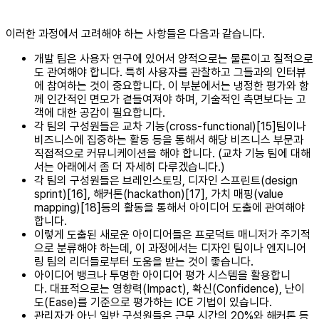
이러한 과정에서 고려해야 하는 사항들은 다음과 같습니다.
개발 팀은 사용자 연구에 있어서 양적으로는 물론이고 질적으로
도 관여해야 합니다. 특히 사용자를 관찰하고 그들과의 인터뷰
에 참여하는 것이 중요합니다. 이 부분에서는 냉정한 평가와 함
께 인간적인 면모가 곁들여져야 하며, 기술적인 측면보다는 고
객에 대한 공감이 필요합니다.
각 팀의 구성원들은 교차 기능(cross-functional)[15]팀이나
비즈니스에 집중하는 활동 등을 통해서 해당 비즈니스 부문과
직접적으로 커뮤니케이션을 해야 합니다. (교차 기능 팀에 대해
서는 아래에서 좀 더 자세히 다루겠습니다.)
각 팀의 구성원들은 브레인스토밍, 디자인 스프린트(design
sprint)[16], 해커톤(hackathon)[17], 가치 매핑(value
mapping)[18]등의 활동을 통해서 아이디어 도출에 관여해야
합니다.
이렇게 도출된 새로운 아이디어들은 프로덕트 매니저가 주기적
으로 분류해야 하는데, 이 과정에서는 디자인 팀이나 엔지니어
링 팀의 리더들로부터 도움을 받는 것이 좋습니다.
아이디어 뱅크나 투명한 아이디어 평가 시스템을 활용합니
다. 대표적으로는 영향력(Impact), 확신(Confidence), 난이
도(Ease)를 기준으로 평가하는 ICE 기법이 있습니다.
관리자가 아닌 일반 구성원들은 근무 시간의 20%와 해커톤 등