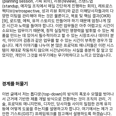
(planning session, 기획 회의), 리뷰(review), 스탠드업
(standup, 애자일 조직에서 매일 간단하게 진행하는 회의), 레트로스
펙티브(retrospective, 성과 리뷰 회의)와 같은 이해당사자들과의 다
양한 미팅을 관리해야 하는 것은 물론이고, 목표 및 핵심 결과(OKR)
[9], 로드맵, 에픽, 유저 스토리도 만들어야 하기 때문에 엄청나게 많
은 시간과 노력을 들여야 합니다. 이런 업무들은 아주 어렵고도 시간이
소요되는 업무이기 때문에, 정작 실질적인 영향력을 발휘할 수 있는 제
품을 만드는 데 있어서 필수적이라고 할 수 있는 시장조사나 데이터 분
석, 아이디어 검증과 같은 업무를 할 수 있는 시간이 부족한 경우가 많
습니다. 제가 이야기를 나누어 본 많은 프로덕트 매니저들은 이런 시스
템이 제대로 작동하지 않으며 시간낭비라는 사실을 충분히 잘 알고 있
었지만, 개인이 그것을 바꾸기에는 무기력하다고 느끼고 있었습니다.
경계를 허물기
이번 글에서 저는 톱다운(top-down)의 방식의 폭포수 모델을 벗어나
서 근거에 기반한 제품 개발 방식으로 전환하는 것이 조직의 관리, 기
술, 프로덕트 매니지먼트, 디자인, 당사자들 사이의 밀접한 관계 유지
등에 어떻게 도움을 주는지를 설명하고자 합니다. 여기에서는 제가 고
안한 기스트(GIST) 프레임워크를 참고해서 설명하도록 하겠습니다.