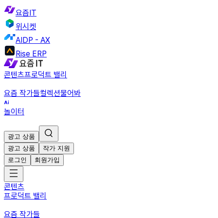
요즘IT
위시켓
AIDP - AX
Rise ERP
콘텐츠
프로덕트 밸리
요즘 작가들
컬렉션
물어봐
놀이터
광고 상품
광고 상품
작가 지원
로그인
회원가입
콘텐츠
프로덕트 밸리
요즘 작가들