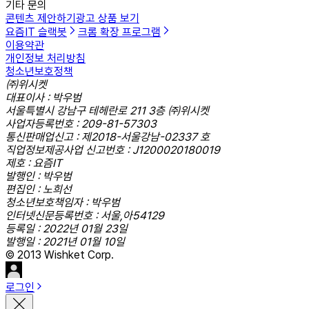
기타 문의
콘텐츠 제안하기
광고 상품 보기
요즘IT 슬랙봇
크롬 확장 프로그램
이용약관
개인정보 처리방침
청소년보호정책
㈜위시켓
대표이사 : 박우범
서울특별시 강남구 테헤란로 211 3층 ㈜위시켓
사업자등록번호 : 209-81-57303
통신판매업신고 : 제2018-서울강남-02337 호
직업정보제공사업 신고번호 : J1200020180019
제호 : 요즘IT
발행인 : 박우범
편집인 : 노희선
청소년보호책임자 : 박우범
인터넷신문등록번호 : 서울,아54129
등록일 : 2022년 01월 23일
발행일 : 2021년 01월 10일
© 2013 Wishket Corp.
로그인