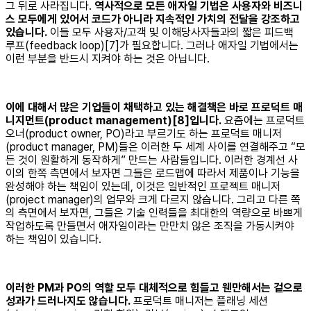
그 뒤로 사라집니다.
역사적으로 모든 애자일 기법은 사용자와 비즈니
스 모두에게 있어서 코드가 아니라 지속적인 가치의 전달을 강조하고
있습니다.
이들 모두 사용자/고객 및 이해당사자들과의 짧은 피드백
루프(feedback loop)[7]가 필요합니다. 그러나 애자일 기법에서는
이런 부분을 반드시 지켜야 하는 것은 아닙니다.
이에 대해서 많은 기업들이 채택하고 있는 해결책은 바로 프로덕트 매
니지먼트(product management)[8]입니다.
요즘에는 프로덕트
오너(product owner, PO)라고 부르기도 하는 프로덕트 매니저
(product manager, PM)들은 이러한 두 세계 사이를 연결해주고 “모
든 것이 원활하게 동작하게” 만드는 사람들입니다. 이러한 경계선 사
이의 한쪽 측면에서 보자면 그들은 로드맵에 따라서 제품이나 기능을
완성해야 하는 책임이 있는데, 이것은 일반적인 프로젝트 매니저
(project manager)의 업무와 크게 다르지 않습니다. 그리고 다른 쪽
의 측면에서 보자면, 그들은 기술 인력들을 최대한의 역량으로 바쁘게
작업하도록 만들면서 애자일이라는 만만치 않은 조직을 가동시켜야
하는 책임이 있습니다.
이러한 PM과 PO의 역할 모두 대체적으로 힘들고 웬만해서는 겉으로
성과가 드러나지도 않습니다.
프로덕트 매니저는 플래닝 세션