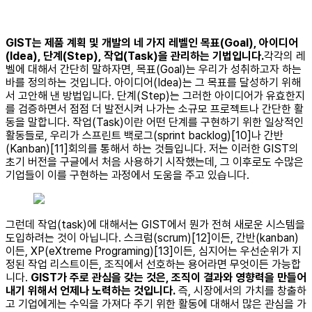
GIST는 제품 계획 및 개발의 네 가지 레벨인 목표(Goal), 아이디어
(Idea), 단계(Step), 작업(Task)을 관리하는 기법입니다.
각각의 레
벨에 대해서 간단히 말하자면, 목표(Goal)는 우리가 성취하고자 하는
바를 정의하는 것입니다. 아이디어(Idea)는 그 목표를 달성하기 위해
서 고안해 낸 방법입니다. 단계(Step)는 그러한 아이디어가 유효한지
를 검증하면서 점점 더 발전시켜 나가는 소규모 프로젝트나 간단한 활
동을 말합니다. 작업(Task)이란 어떤 단계를 구현하기 위한 일상적인
활동들로, 우리가 스프린트 백로그(sprint backlog)[10]나 간반
(Kanban)[11]회의를 통해서 하는 것들입니다. 저는 이러한 GIST의
초기 버전을 구글에서 처음 사용하기 시작했는데, 그 이후로도 수많은
기업들이 이를 구현하는 과정에서 도움을 주고 있습니다.
그런데 작업(task)에 대해서는 GIST에서 뭔가 전혀 새로운 시스템을
도입하려는 것이 아닙니다. 스크럼(scrum)[12]이든, 간반(kanban)
이든, XP(eXtreme Programing)[13]이든, 심지어는 우선순위가 지
정된 작업 리스트이든, 조직에서 선호하는 용어라면 무엇이든 가능합
니다.
GIST가 주로 관심을 갖는 것은, 조직이 결과와 영향력을 만들어
내기 위해서 언제나 노력하는 것입니다.
즉, 시장에서의 가치를 창출하
고 기업에게는 수익을 가져다 주기 위한 활동에 대해서 많은 관심을 가