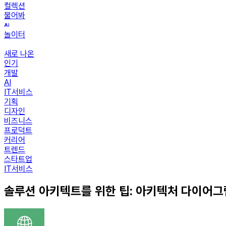
컬렉션
물어봐
놀이터
새로 나온
인기
개발
AI
IT서비스
기획
디자인
비즈니스
프로덕트
커리어
트렌드
스타트업
IT서비스
솔루션 아키텍트를 위한 팁: 아키텍처 다이어그