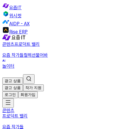
요즘IT
위시켓
AIDP - AX
Rise ERP
콘텐츠
프로덕트 밸리
요즘 작가들
컬렉션
물어봐
놀이터
광고 상품
광고 상품
작가 지원
로그인
회원가입
콘텐츠
프로덕트 밸리
요즘 작가들