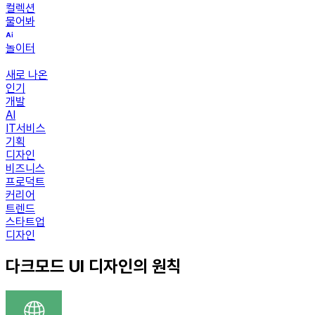
컬렉션
물어봐
놀이터
새로 나온
인기
개발
AI
IT서비스
기획
디자인
비즈니스
프로덕트
커리어
트렌드
스타트업
디자인
다크모드 UI 디자인의 원칙