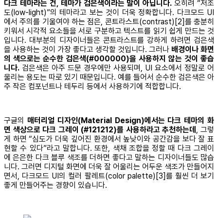
다크 테마라는 건, 테마가 검은색이라는 말이 아닙니다.
오히려 “저조
도(low-light)”의 테마라고 보는 것이 더욱 정확합니다. 다크모드 UI
에서 주의를 기울여야 하는 점은, 콘트라스트(contrast)[2]를 충분히
키워서 시각적 요소들을 서로 구분하고 텍스트를 읽기 쉽게 만드는 것
입니다. 대부분의 디자이너들은 콘트라스트를 강하게 하려면 검은색
을 사용하는 것이 가장 좋다고 생각할 것입니다. 그러나
배경이나 화면
의 색으로는 순수한 검은색(#000000)을 사용하지 않는 것이 좋습
니다.
검은색은 아주 드문 경우에만 사용되며, UI 요소에서 정말로 어
울리는 용도는 따로 있기 때문입니다. 예를 들어서 순수한 검은색은 아
주 작은 컴포넌트나 테두리 등에서 사용하기에 적합합니다.
구글의
매터리얼 디자인(Material Design)에서는 다크 테마의 화
면 색상으로 다크 그레이 (#121212)를 사용하라고 추천하는데
, 그렇
게 하면 “심도가 더욱 깊어진 환경에서 높낮이와 공간감을 보다 잘 표
현할 수 있다”라고 말합니다. 또한, 색채 조합을 정할 때 다크 그레이
에 은은한 다크 블루 색조를 더하면 좋다고 말하는 디자이너들도 많습
니다. 그러면 디지털 화면에 더욱 잘 어울리는 어두운 색조가 만들어지
면서, 다크모드 UI의 컬러 팔레트(color palette)[3]를 훨씬 더 보기
좋게 만들어주는 경향이 있습니다.