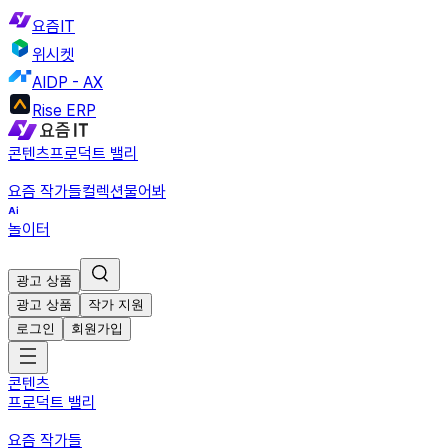
요즘IT
위시켓
AIDP - AX
Rise ERP
콘텐츠
프로덕트 밸리
요즘 작가들
컬렉션
물어봐
놀이터
광고 상품
광고 상품
작가 지원
로그인
회원가입
콘텐츠
프로덕트 밸리
요즘 작가들