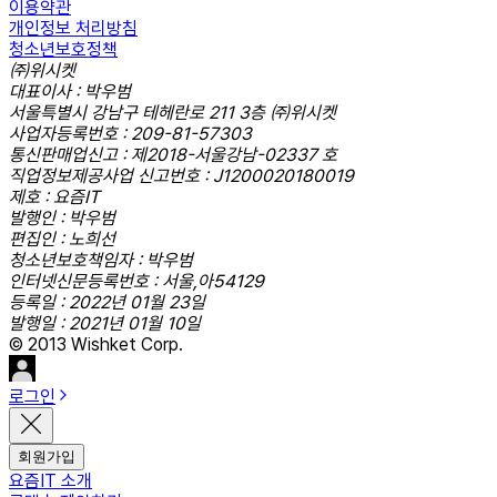
이용약관
개인정보 처리방침
청소년보호정책
㈜위시켓
대표이사 : 박우범
서울특별시 강남구 테헤란로 211 3층 ㈜위시켓
사업자등록번호 : 209-81-57303
통신판매업신고 : 제2018-서울강남-02337 호
직업정보제공사업 신고번호 : J1200020180019
제호 : 요즘IT
발행인 : 박우범
편집인 : 노희선
청소년보호책임자 : 박우범
인터넷신문등록번호 : 서울,아54129
등록일 : 2022년 01월 23일
발행일 : 2021년 01월 10일
© 2013 Wishket Corp.
로그인
회원가입
요즘IT 소개