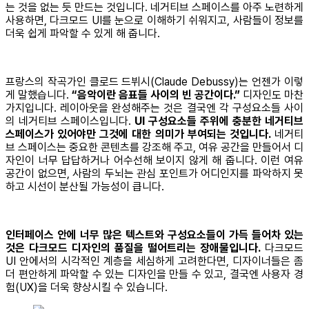
는 것을 없는 듯 만드는 것입니다. 네거티브 스페이스를 아주 노련하게
사용하면, 다크모드 UI를 눈으로 이해하기 쉬워지고, 사람들이 정보를
더욱 쉽게 파악할 수 있게 해 줍니다.
프랑스의 작곡가인 클로드 드뷔시(Claude Debussy)는 언젠가 이렇
게 말했습니다.
“음악이란 음표들 사이의 빈 공간이다.”
디자인도 마찬
가지입니다. 레이아웃을 완성해주는 것은 결국엔 각 구성요소들 사이
의 네거티브 스페이스입니다.
UI 구성요소들 주위에 충분한 네거티브
스페이스가 있어야만 그것에 대한 의미가 부여되는 것입니다.
네거티
브 스페이스는 중요한 콘텐츠를 강조해 주고, 여유 공간을 만들어서 디
자인이 너무 답답하거나 어수선해 보이지 않게 해 줍니다. 이런 여유
공간이 없으면, 사람의 두뇌는 관심 포인트가 어디인지를 파악하지 못
하고 시선이 분산될 가능성이 큽니다.
인터페이스 안에 너무 많은 텍스트와 구성요소들이 가득 들어차 있는
것은 다크모드 디자인의 품질을 떨어트리는 장애물입니다.
다크모드
UI 안에서의 시각적인 계층을 세심하게 고려한다면, 디자이너들은 좀
더 편안하게 파악할 수 있는 디자인을 만들 수 있고, 결국엔 사용자 경
험(UX)을 더욱 향상시킬 수 있습니다.