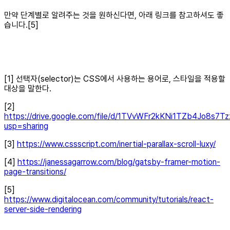
만약 단계별로 알려주는 것을 원하신다면, 아래 링크를 참고하셔도 좋
습니다.[5]
[1] 선택자(selector)는 CSS에서 사용하는 용어로, 스타일을 적용할
대상을 말한다.
[2]
https://drive.google.com/file/d/1TVvWFr2kKNi1TZb4Jo8s7T
usp=sharing
[3]
https://www.cssscript.com/inertial-parallax-scroll-luxy/
[4]
https://janessagarrow.com/blog/gatsby-framer-motion-
page-transitions/
[5]
https://www.digitalocean.com/community/tutorials/react-
server-side-rendering