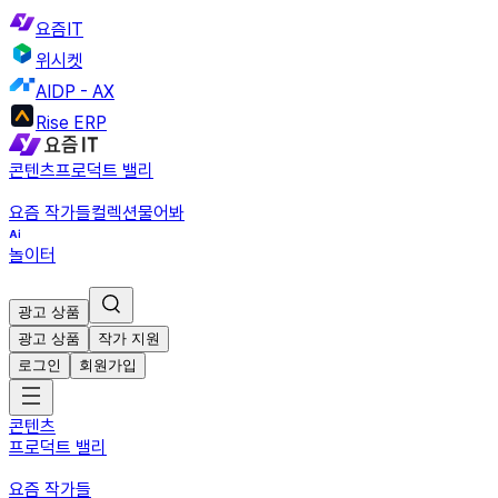
요즘IT
위시켓
AIDP - AX
Rise ERP
콘텐츠
프로덕트 밸리
요즘 작가들
컬렉션
물어봐
놀이터
광고 상품
광고 상품
작가 지원
로그인
회원가입
콘텐츠
프로덕트 밸리
요즘 작가들