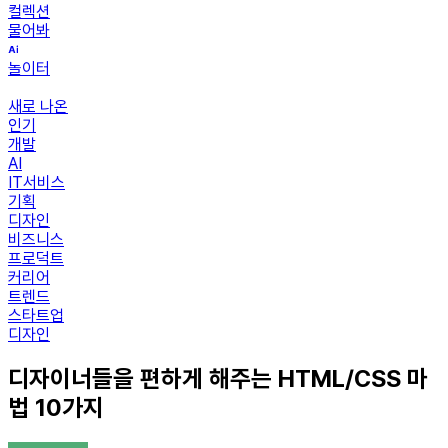
컬렉션
물어봐
놀이터
새로 나온
인기
개발
AI
IT서비스
기획
디자인
비즈니스
프로덕트
커리어
트렌드
스타트업
디자인
디자이너들을 편하게 해주는 HTML/CSS 마
법 10가지