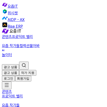
요즘IT
위시켓
AIDP - AX
Rise ERP
콘텐츠
프로덕트 밸리
요즘 작가들
컬렉션
물어봐
놀이터
광고 상품
광고 상품
작가 지원
로그인
회원가입
콘텐츠
프로덕트 밸리
요즘 작가들