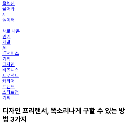
컬렉션
물어봐
놀이터
새로 나온
인기
개발
AI
IT서비스
기획
디자인
비즈니스
프로덕트
커리어
트렌드
스타트업
기획
디자인 프리랜서, 똑소리나게 구할 수 있는 방
법 3가지