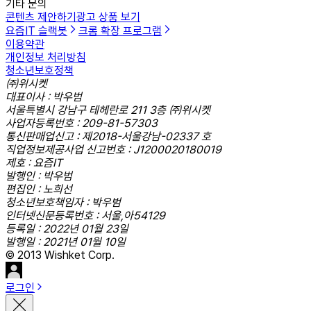
기타 문의
콘텐츠 제안하기
광고 상품 보기
요즘IT 슬랙봇
크롬 확장 프로그램
이용약관
개인정보 처리방침
청소년보호정책
㈜위시켓
대표이사 : 박우범
서울특별시 강남구 테헤란로 211 3층 ㈜위시켓
사업자등록번호 : 209-81-57303
통신판매업신고 : 제2018-서울강남-02337 호
직업정보제공사업 신고번호 : J1200020180019
제호 : 요즘IT
발행인 : 박우범
편집인 : 노희선
청소년보호책임자 : 박우범
인터넷신문등록번호 : 서울,아54129
등록일 : 2022년 01월 23일
발행일 : 2021년 01월 10일
© 2013 Wishket Corp.
로그인