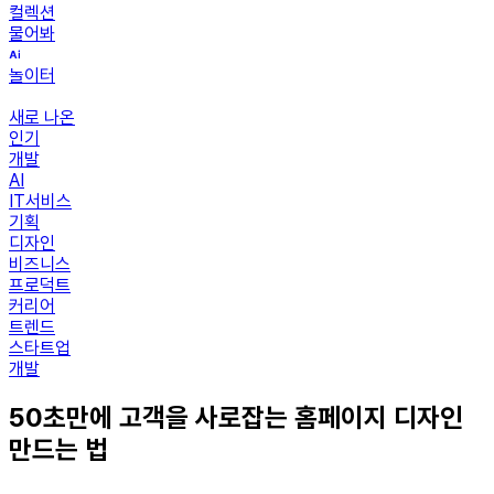
컬렉션
물어봐
놀이터
새로 나온
인기
개발
AI
IT서비스
기획
디자인
비즈니스
프로덕트
커리어
트렌드
스타트업
개발
50초만에 고객을 사로잡는 홈페이지 디자인
만드는 법