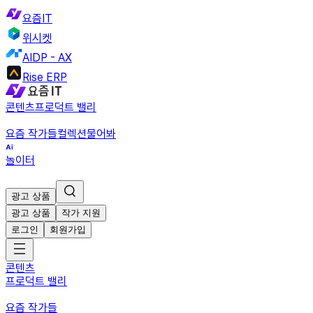
요즘IT
위시켓
AIDP - AX
Rise ERP
콘텐츠
프로덕트 밸리
요즘 작가들
컬렉션
물어봐
놀이터
광고 상품
광고 상품
작가 지원
로그인
회원가입
콘텐츠
프로덕트 밸리
요즘 작가들