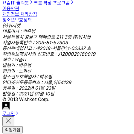
요즘IT 슬랙봇
크롬 확장 프로그램
이용약관
개인정보 처리방침
청소년보호정책
㈜위시켓
대표이사 : 박우범
서울특별시 강남구 테헤란로 211 3층 ㈜위시켓
사업자등록번호 : 209-81-57303
통신판매업신고 : 제2018-서울강남-02337 호
직업정보제공사업 신고번호 : J1200020180019
제호 : 요즘IT
발행인 : 박우범
편집인 : 노희선
청소년보호책임자 : 박우범
인터넷신문등록번호 : 서울,아54129
등록일 : 2022년 01월 23일
발행일 : 2021년 01월 10일
© 2013 Wishket Corp.
로그인
회원가입