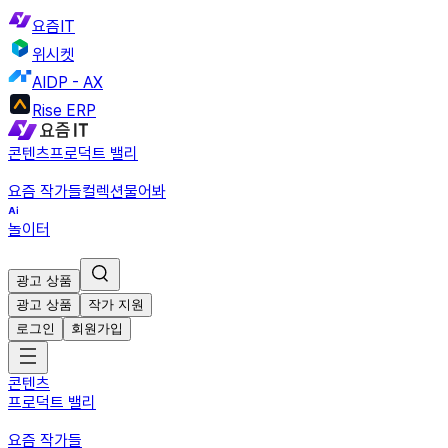
요즘IT
위시켓
AIDP - AX
Rise ERP
콘텐츠
프로덕트 밸리
요즘 작가들
컬렉션
물어봐
놀이터
광고 상품
광고 상품
작가 지원
로그인
회원가입
콘텐츠
프로덕트 밸리
요즘 작가들