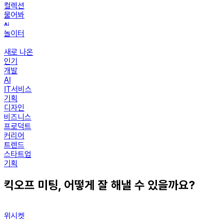
컬렉션
물어봐
놀이터
새로 나온
인기
개발
AI
IT서비스
기획
디자인
비즈니스
프로덕트
커리어
트렌드
스타트업
기획
킥오프 미팅, 어떻게 잘 해낼 수 있을까요?
위시켓