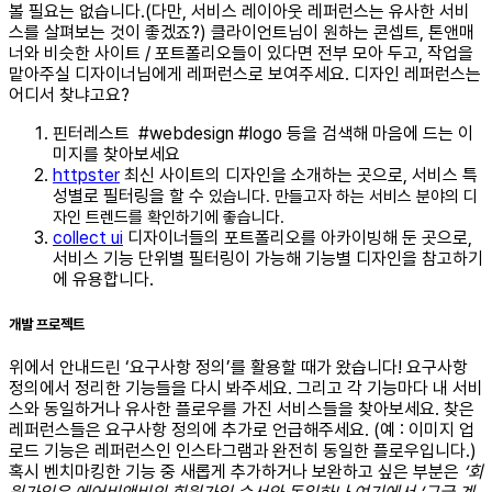
볼 필요는 없습니다.(다만, 서비스 레이아웃 레퍼런스는 유사한 서비
스를 살펴보는 것이 좋겠죠?) 클라이언트님이 원하는 콘셉트, 톤앤매
너와 비슷한 사이트 / 포트폴리오들이 있다면 전부 모아 두고, 작업을
맡아주실 디자이너님에게 레퍼런스로 보여주세요.
디자인 레퍼런스는
어디서 찾냐고요?
핀터레스트
#webdesign #logo 등을 검색해 마음에 드는 이
미지를 찾아보세요
httpster
최신 사이트의 디자인을 소개하는 곳으로, 서비스 특
성별로 필터링을 할 수
있습니다. 만들고자 하는 서비스 분야의 디
자인 트렌드를 확인하기에 좋습니다.
collect ui
디자이너들의 포트폴리오를 아카이빙해 둔 곳으로,
서비스 기능 단위별 필터링이 가능해 기능별 디자인을 참고하기
에 유용합니다.
개발 프로젝트
위에서 안내드린 ‘요구사항 정의’를 활용할 때가 왔습니다!
요구사항
정의에서 정리한 기능들을 다시 봐주세요. 그리고 각 기능마다 내 서비
스와 동일하거나 유사한 플로우를 가진 서비스들을 찾아보세요.
찾은
레퍼런스들은 요구사항 정의에 추가로 언급해주세요.
(예 : 이미지 업
로드 기능은 레퍼런스인 인스타그램과 완전히 동일한 플로우입니다.)
혹시 벤치마킹한 기능 중 새롭게 추가하거나 보완하고 싶은 부분은
‘회