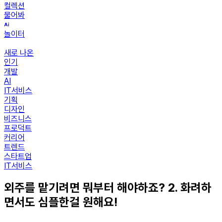
컬렉션
물어봐
놀이터
새로 나온
인기
개발
AI
IT서비스
기획
디자인
비즈니스
프로덕트
커리어
트렌드
스타트업
IT서비스
외주를 맡기려면 뭐부터 해야하죠? 2. 화려하
면서도 심플한걸 원해요!