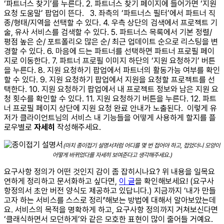
‘파트너스 찾기’를 누른다.
2. 파트너스 찾기 페이지에 들어가면 ‘지원
요청 도움말’ 팝업이 뜬다.
3. 좌측의 ‘파트너스 필터’에서 파트너 직
종/형태/지역을 선택할 수 있다.
4. 우측 상단의 검색에서 프로젝트 기
술, 유사 서비스를 검색할 수 있다.
5. 파트너스 목록에서 기본 정렬/
평점 높은 순/ 포트폴리오 많은 순/ 최근 업데이트 순으로 리스팅을 변
경할 수 있다.
6. 마음에 드는 파트너를 선택하면 파트너 프로필 페이
지로 이동한다.
7. 파트너 프로필 이미지 하단의 ‘지원 요청하기’ 버튼
을 누른다.
8. 지원 요청하기 팝업에서 파트너의 활동가능 여부를 확인
할 수 있다.
9. 지원 요청하기 팝업에서 지원을 요청할 프로젝트를 선
택한다.
10. 지원 요청하기 팝업에서 내 프로젝트 정보와 남은 지원 요
청 횟수를 확인할 수 있다.
11. 지원 요청하기 버튼을 누른다.
12. 파트
너 프로필 페이지 상단에 지원 요청 완료 안내가 노출된다.
이렇게 유
저가 클라이언트님의 서비스 내 기능들을 어떻게 사용하게 할지를 플
로우별로
자세히
작성해주세요.
(마치 종이접기 설명서처럼 어디를 몇 번 접어야 하고, 접었더니 모양이
어떻게 바뀌었다를 자세히 보여준다고 생각해주세요.)
요구사항 정의가 어떤 것인지 감이 좀 잡히시나요?
위 내용
을 일목요
연하게 정리하고 문서화하고 싶다면,
이 글
을 확인해보세요! (요구사
항정의서 초안 버전 양식도 제공하고 있답니다.)
지금까지 ‘내가 만들
고자 하는 서비스를
스스로 정리
’
해보는 방법에 대해서 알아보았는데
요.
서비스의 목적을 명확하게 하고, 요구사항 정의까지 거쳐보신다면
‘클래식하면서 모던하게’와 같은 모호한 표현이 많이 줄어들 거예요.