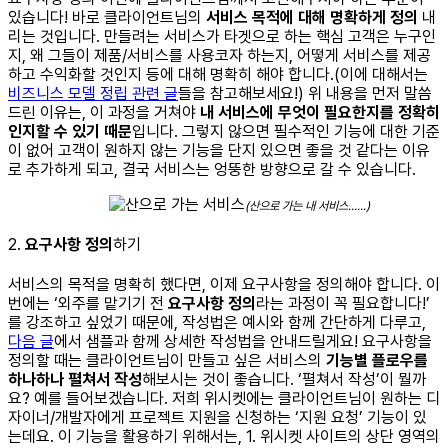
있습니다!
바로 클라이언트님의
서비스 목적에 대해 명확하게 정의
내
리는 것입니다.
만들려는 서비스가 타겟으로 하는 핵심 고객은 누구인
지, 왜 그들이 제품/서비스를 사용코자 하는지, 어떻게 서비스를 제공
하고 수익화할 것인지 등에 대해 명확히 해야 합니다.(이에 대해서는
비즈니스 모델 정립 관련 글
들을 참고해보세요!)
위 내용을 먼저 말씀
드린 이유는, 이 과정을 거쳐야
내 서비스에 무엇이 필요한지를 정확히
인지할 수 있기 때문
입니다.
그렇지 않으면 필수적인 기능에 대한 기준
이 없어 고객이 원하지 않는 기능을 단지 있으면 좋을 것 같다는 이유
로 추가하게 되고, 결국 서비스는 엉뚱한 방향으로 갈 수 있습니다.
(산으로 가는 내 서비스…...)
2.
요구사항 정의
하기
서비스의 목적을 명확히 했다면, 이제 요구사항을 정의해야 합니다.
이
번에는 ‘외주를 맡기기 전
요구사항 정의
라는 과정이 꼭 필요합니다!’
를 강조하고 싶었기 때문에, 작성법은 예시와 함께 간단하게 다루고,
다음 글
에서 샘플과 함께 상세한 작성법을 안내드릴게요!
요구사항을
정의할 때는 클라이언트님이 만들고 싶은 서비스의
기능별 플로우를
하나하나 펼쳐서 작성
해보시는 것이 좋습니다.
‘펼쳐서 작성’이 뭘까
요? 예를 들어보겠습니다.
저희 위시켓에는 클라이언트님이 원하는 디
자이너/개발자에게 프로젝트 지원을 신청하는 ‘지원 요청’ 기능이 있
는데요.
이 기능을 활용하기 위해서는,
1. 위시켓 사이트의 상단 영역의