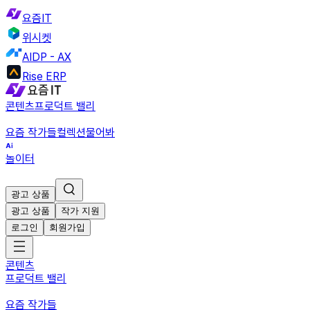
요즘IT
위시켓
AIDP - AX
Rise ERP
콘텐츠
프로덕트 밸리
요즘 작가들
컬렉션
물어봐
놀이터
광고 상품
광고 상품
작가 지원
로그인
회원가입
콘텐츠
프로덕트 밸리
요즘 작가들