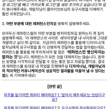
원가입은 에어비앤비의 회원가입 순서와 동일하나 여기에서 ‘구글 계
정 로그인’을 빼고 ‘카카오톡 로그인’을 새로 추가하고 싶습니다.’
와 같
이 명시해주세요.
개발자님이 클라이언트님의 요구사항을 이해하기
훨씬 쉬워진답니다.
3.
어떤 부분에 대한 레퍼런스인지
를 명확히 설명해주세요.
모아두신 레퍼런스들의 어떤 부분을 벤치마킹하길 원하는지 콕 집어
설명해주세요.
‘이 레퍼런스의 사이트
레이아웃을 내 사이트에 그대로
적용하고 싶다.’
와 같이요.
지금까지 레퍼런스를 활용해 디자이너/개
발자님에게 요구사항을 좀 더 선명하게 전달하는 법을 알아봤는데요.
'레퍼런스만 맹신하지는
레퍼런스를 활용할 때 주의하셔야 할 점은
말라는 것'
입니다.
레퍼런스가 모든 것을 대체하지는 않습니다. 원하
는 방향을 시각적으로 전달할 수 있는 좋은 참고 자료일 뿐이죠. 결국
엔 레퍼런스를 토대로 내 작업을 진행해주실
디자이너님, 개발자님과
의 적극적인 커뮤니케이션이 성공적인 결과물을 이끌어 낼 수 있다는
점
도 꼭 기억해주세요!
[관련 글]
외주를 맡기려면 뭐부터 해야하죠? 1. '알아서 해주세요'는 안된다구
요?
외주를 맡기려면 뭐부터 해야하죠? 3. 요구사항을 문서화하라구요?