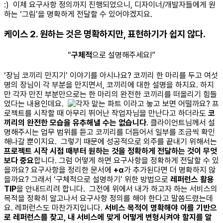
:)
이제 요구사항 정의까지 진행되었으니, 디자이너/개발자들에게 원
하는 ‘그림’을 명확하게 전달할 수 있어야겠지요.
케이스 2. 원하는 것은 명확하지만, 표현하기가 쉽지 않다.
“
구체적
으로 설명해주세요!”
‘장님 코끼리 만지기’ 이야기를 아시나요?
코끼리 한 마리를 두고 여섯
명의 장님이 각 부분을 만지면서, 코끼리에 대한 설명을 하지요. 하지
만 각자 만진 부분만으로는 한 마리의 완전한 코끼리를 떠올리기 힘들
었다는 내용인데요.
이라고 놓고 보면 어떨까요?
프
로젝트를 시작할 때 아무리 뛰어난 작업자님을 만난다고 하더라도
코
끼리의 완전한 모습을 유추해낼 수는 없습니다
.
클라이언트님께서 설
명해주시는 업무 범위를 듣고 코끼리를 더듬어서 일부를 조금씩 확인
해나갈 뿐이지요.
그렇기 때문에 성공적으로 외주를 끝내기 위해서는
프로젝트 시작 시점 때
부터 원하는 것을 정확하게 전달하는 것이 무엇
보다 중요
합니다.
그럼 어떻게 하면 요구사항을 정확하게 전달할 수 있
을까요?
요구사항을 정리한 문서에
+α
가 추가된다면 더 명확하지 않
을까요?
그래서 ‘구체적으로 설명하기’ 위한 방법으로
레퍼런스 활용
TIP
을 안내드리려 합니다.
그전에 위에서 내가 하고자 하는 서비스의
목적을 정확히 알고나서 요구사항 정의를 해야 한다고 말씀드렸는데
요.
레퍼런스도 마찬가지입니다.
서비스 목적이 명확해야 이를 기반으
로 레퍼런스를 찾고, 내 서비스에 맞게 어떻게 변형시켜야 할지를 알