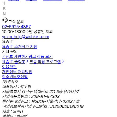
고객 문의
02-6925-4867
10:00-18:00
주말·공휴일 제외
yozm_help@wishket.com
요즘IT
요즘IT 소개
작가 지원
기타 문의
콘텐츠 제안하기
광고 상품 보기
요즘IT 슬랙봇
크롬 확장 프로그램
이용약관
개인정보 처리방침
청소년보호정책
㈜위시켓
대표이사 : 박우범
서울특별시 강남구 테헤란로 211 3층 ㈜위시켓
사업자등록번호 : 209-81-57303
통신판매업신고 : 제2018-서울강남-02337 호
직업정보제공사업 신고번호 : J1200020180019
제호 : 요즘IT
발행인 : 박우범