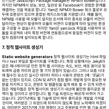
인기있는 JavaScript Package manager는 NPM과 Bower입니다.
하지만 NPM에서 성능, 보안, 일관성 등 Facebook이 경험한 문제를
해결하는 것을 목표로 합니다. Yarn은 NPM과 Bower 워크 플로우 모
두에 호환성이 있으며 혼합된 레지스트리를 지원합니다. 예를 들어,
NPM을 사용할 때 모듈이 설치된 순서에 따라 종속된 모듈의 버전이
달라지는 현상이 발생하여 모듈의 버젼이 오염됨에 따라 일관된 환경
을 구성할 수 없습니다. 하지만 Yarn은 yarn.lock 파일을 사용하여 모
듈을 프로젝트 내의 특정 버전에 연동함으로써 동일한 버전이 모든 개
발자 컴퓨터에 설치되도록 합니다.
7. 정적 웹사이트 생성기
Static website generators
정적 웹사이트 생성기는 html 파일
이나 text 파일로 웹사이트를 구축합니다. 특정 상황에서는 Jekyll과
같은 제너레이터로 만든 정적 웹 사이트는 속도, 보안, 배포 용이성 및
트래픽 급증 처리와 같은 몇 가지 장점이 있습니다. 그러나 요즘 시대
에 필수인 요소인 실시간 데이터 처리나 사용자 콘텐츠 (예 : 댓글)가
없는 단점이 있지요. CDN 및 API가 점점 웹의 개발에 있어 중요한 부
분을 차지하고 있고, 콘텐츠 및 템플릿을 쉽게 배포 할 수 있게 되면서
많은 개발자들은 정적 웹사이트 생성기가 내년에 볼만한 흥미로운 영
역이 될 것이라고 생각합니다. 웹 기술 트렌드는 빠르게 바뀌어 가고
있습니다. 2017년에도 웹 기술에 있어 매우 흥미로운 개발을 가져올
것이며, 여러분은 그 트렌드에 뒤쳐지지 않도록 항상 노력해야 하겠지
요. 여러분은 2017년에 가장 영향이 크고 주목받을 만한 웹 기술 트렌