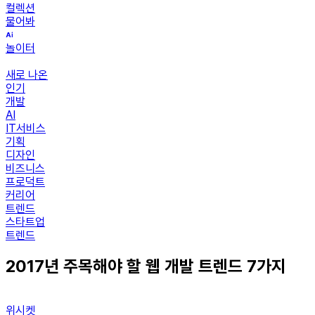
컬렉션
물어봐
놀이터
새로 나온
인기
개발
AI
IT서비스
기획
디자인
비즈니스
프로덕트
커리어
트렌드
스타트업
트렌드
2017년 주목해야 할 웹 개발 트렌드 7가지
위시켓