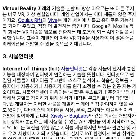
Virtual Reality
미래의 기술을 논할 때 항상 떠오르는 또 다른 주제
는 바로 VR, 가상 현실입니다. 게임 산업에서는 이미 새롭지 않은 주제
이지요.
Oculus Rift
와
Vive
는 게임 세계에 새롭고 흥미로운 가능성
을 가져다 주었고, 점점 더 발전하는 중입니다. Google과 Mozilla 등
의 회사는 VR 기술을 웹으로 전환하는 데 도움이 되는 API 개발을 시
작했습니다. 표준이 개발됨에 따라 VR 기술을 사용하여 더 많은 애플
리케이션을 개발할 수 있을 것으로 기대됩니다.
3. 사물인터넷
Internet of Things (IoT)
사물인터넷
은 각종 사물에 센서와 통신
기능을 내장하여 인터넷에 연결하는 기술을 뜻합니다. 인터넷으로 연
결된 사물들이 데이터를 주고받아 스스로 분석하고 학습한 정보를 사
용자에게 제공하거나 사용자가 이를 원격 조정할 수 있는 인공 지능 기
술이지요. 사물인터넷에 이용되는 ‘사물’은 토스트기나 주전자부터 시
작해서 균열을 감지하기 위해 센서가 내장된 콘크리트부터 다양합니
다. 웹 개발자는 이러한 사물을 개발하는 데에 직접 관여하지 않을 수
도 있지만, 디바이스의 데이터를 사용, 분석, 표시하는 애플리케이션
개발에 참여하게 됩니다.
Xively
나
BugLabs
와 같은 회사는 개발자가
IoT 장치와 통신하는 데 사용할 수 있는 API 개발을 이미 시작하고 있
지요. IoT는 혁신을 위한 많은 기회를 제공하지만 보안과 관련된 몇 가
지 우려 사항이 제기되고 있습니다. 실제로 IoT 환경에서 보안 취약점