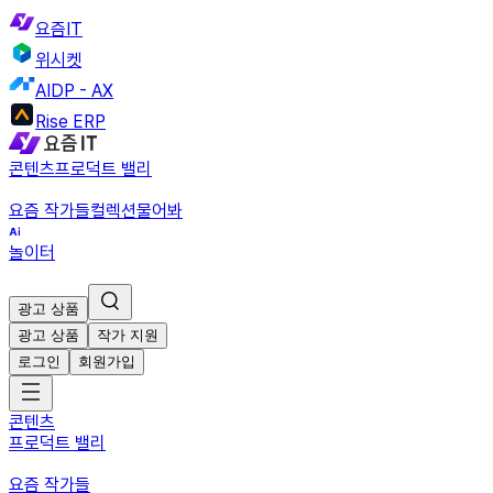
요즘IT
위시켓
AIDP - AX
Rise ERP
콘텐츠
프로덕트 밸리
요즘 작가들
컬렉션
물어봐
놀이터
광고 상품
광고 상품
작가 지원
로그인
회원가입
콘텐츠
프로덕트 밸리
요즘 작가들