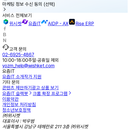
마케팅 정보 수신 동의
(선택)
서비스 전체보기
위시켓
요즘IT
AIDP - AX
Rise ERP
고객 문의
02-6925-4867
10:00-18:00
주말·공휴일 제외
yozm_help@wishket.com
요즘IT
요즘IT 소개
작가 지원
기타 문의
콘텐츠 제안하기
광고 상품 보기
요즘IT 슬랙봇
크롬 확장 프로그램
이용약관
개인정보 처리방침
청소년보호정책
㈜위시켓
대표이사 : 박우범
서울특별시 강남구 테헤란로 211 3층 ㈜위시켓