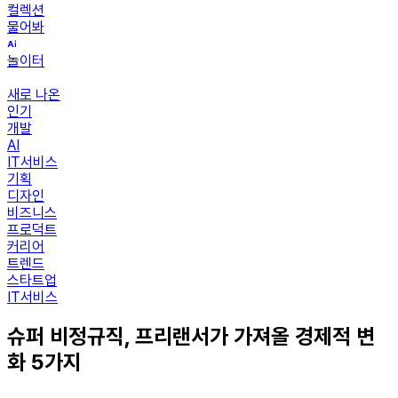
컬렉션
물어봐
놀이터
새로 나온
인기
개발
AI
IT서비스
기획
디자인
비즈니스
프로덕트
커리어
트렌드
스타트업
IT서비스
슈퍼 비정규직, 프리랜서가 가져올 경제적 변
화 5가지