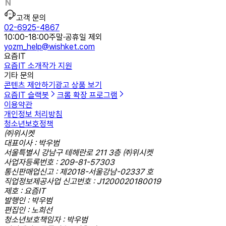
고객 문의
02-6925-4867
10:00-18:00
주말·공휴일 제외
yozm_help@wishket.com
요즘IT
요즘IT 소개
작가 지원
기타 문의
콘텐츠 제안하기
광고 상품 보기
요즘IT 슬랙봇
크롬 확장 프로그램
이용약관
개인정보 처리방침
청소년보호정책
㈜위시켓
대표이사 : 박우범
서울특별시 강남구 테헤란로 211 3층 ㈜위시켓
사업자등록번호 : 209-81-57303
통신판매업신고 : 제2018-서울강남-02337 호
직업정보제공사업 신고번호 : J1200020180019
제호 : 요즘IT
발행인 : 박우범
편집인 : 노희선
청소년보호책임자 : 박우범