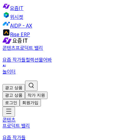
요즘IT
위시켓
AIDP - AX
Rise ERP
콘텐츠
프로덕트 밸리
요즘 작가들
컬렉션
물어봐
놀이터
광고 상품
광고 상품
작가 지원
로그인
회원가입
콘텐츠
프로덕트 밸리
요즘 작가들