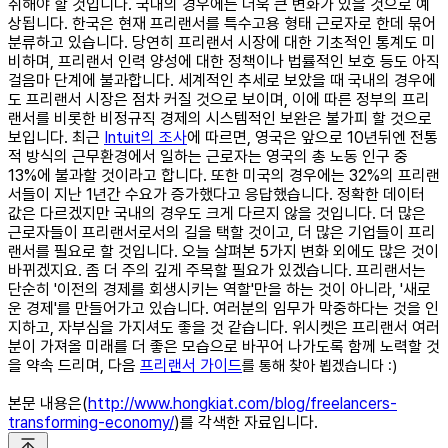
취해야 할 것입니다. 국내의 경우에는 더욱 큰 변화가 있을 것으로 예
상됩니다. 한국은 현재 프리랜서를 특수고용 형태 근로자로 한데 묶어
분류하고 있습니다. 당연히 프리랜서 시장에 대한 기초적인 통계도 미
비하며, 프리랜서 인력 양성에 대한 정책이나 법률적인 보호 등도 아직
걸음마 단계에 불과합니다. 세계적인 추세로 보았을 때 국내의 경우에
도 프리랜서 시장은 점차 커질 것으로 보이며, 이에 따른 정부의 프리
랜서를 비롯한 비정규직 경제의 시스템적인 보완은 불가피 할 것으로
보입니다. 최근
Intuit의 조사
에 따르면, 영국은 앞으로 10년뒤엔 전통
적 방식의 근무환경에서 일하는 근로자는 영국의 총 노동 인구 중
13%에 불과할 것이라고 합니다. 또한 미국의 경우에는 32%의 프리랜
서들이 지난 1년간 수요가 증가했다고 응답했습니다. 정확한 데이터
값은 다르겠지만 국내의 경우도 크게 다르지 않을 것입니다. 더 많은
근로자들이 프리랜서로서의 길을 택할 것이고, 더 많은 기업들이 프리
랜서를 필요로 할 것입니다. 오늘 살펴본 5가지 변화 외에도 많은 것이
바뀌겠지요. 좀 더 주의 깊게 주목할 필요가 있겠습니다. 프리랜서는
단순히 '이전의 경제를 회생시키는 역할'만을 하는 것이 아니라, '새로
운 경제'를 만들어가고 있습니다. 여러분의 임무가 막중하다는 것을 인
지하고, 자부심을 가지셔도 좋을 것 같습니다. 위시켓은 프리랜서 여러
분이 가져올 미래를 더 좋은 모습으로 바꾸어 나가도록 함께 노력할 것
을 약속 드리며, 다음
프리랜서 가이드
를 통해 찾아 뵙겠습니다 :)
본문 내용은(
http://www.hongkiat.com/blog/freelancers-
transforming-economy/
)를 각색한 자료입니다.