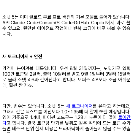
소넷 5는 이미 클로드 무료·프로 버전의 기본 모델로 들어가 있습니다.
API·Claude Code·Cursor·VS Code·GitHub Copilot에서 바로 쓸
수 있고요. 웬만한 에이전트 작업이나 반복 코딩에 바로 써볼 수 있습
니다.
새 토크나이저 + 안전
가격이 눈여겨볼 대목입니다. 우선 8월 31일까지는, 도입가로 입력
100만 토큰당 2달러, 출력 10달러를 받고 9월 1일부터 3달러·15달러
로 올라 소넷 4.6과 같아진다고 합니다. 오퍼스 4.8보다 조금 아쉬운
데, 훨씬 싼 거죠.
다만, 변수는 있습니다. 소넷 5는
새 토크나이저
를 쓴다고 하는데요,
그래서 같은 텍스트를 이전보다 1.0~1.35배 더 잘게 쪼갤 예정입니다.
영어 기준으로 1.4배, 파이썬 코드로는 1.28배 토큰이 더 많이
들어간
다
고 합니다. 결국 토큰당 단가를 낮춰도 같은 작업에 드는 토큰 수가
늘면 태스크 단위 실제 비용은 드라마틱하게 줄어들지 않을 수도 있습