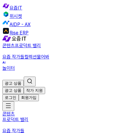
요즘IT
위시켓
AIDP - AX
Rise ERP
콘텐츠
프로덕트 밸리
요즘 작가들
컬렉션
물어봐
놀이터
광고 상품
광고 상품
작가 지원
로그인
회원가입
콘텐츠
프로덕트 밸리
요즘 작가들