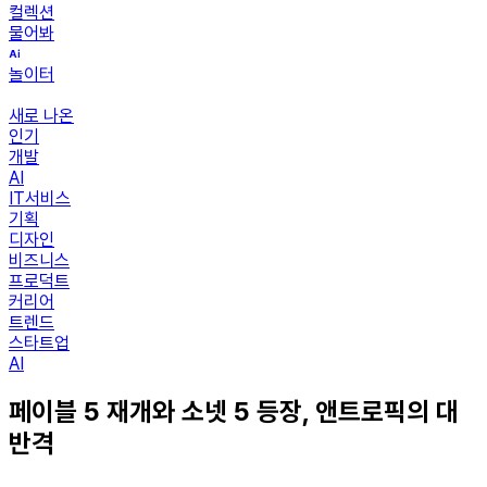
컬렉션
물어봐
놀이터
새로 나온
인기
개발
AI
IT서비스
기획
디자인
비즈니스
프로덕트
커리어
트렌드
스타트업
AI
페이블 5 재개와 소넷 5 등장, 앤트로픽의 대
반격