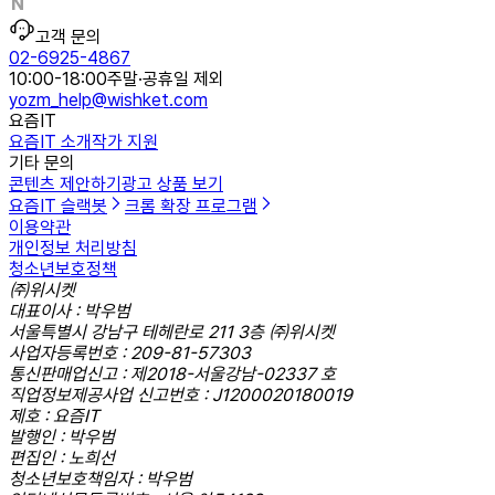
고객 문의
02-6925-4867
10:00-18:00
주말·공휴일 제외
yozm_help@wishket.com
요즘IT
요즘IT 소개
작가 지원
기타 문의
콘텐츠 제안하기
광고 상품 보기
요즘IT 슬랙봇
크롬 확장 프로그램
이용약관
개인정보 처리방침
청소년보호정책
㈜위시켓
대표이사 : 박우범
서울특별시 강남구 테헤란로 211 3층 ㈜위시켓
사업자등록번호 : 209-81-57303
통신판매업신고 : 제2018-서울강남-02337 호
직업정보제공사업 신고번호 : J1200020180019
제호 : 요즘IT
발행인 : 박우범
편집인 : 노희선
청소년보호책임자 : 박우범