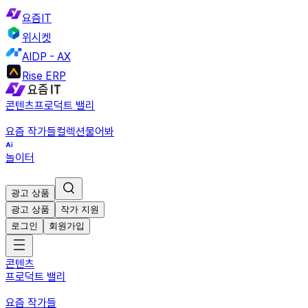
요즘IT
위시켓
AIDP - AX
Rise ERP
콘텐츠
프로덕트 밸리
요즘 작가들
컬렉션
물어봐
놀이터
광고 상품
광고 상품
작가 지원
로그인
회원가입
콘텐츠
프로덕트 밸리
요즘 작가들