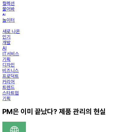
컬렉션
물어봐
놀이터
새로 나온
인기
개발
AI
IT서비스
기획
디자인
비즈니스
프로덕트
커리어
트렌드
스타트업
기획
PM은 이미 끝났다? 제품 관리의 현실