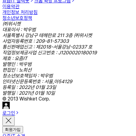
요즘IT 슬랙봇
크롬 확장 프로그램
이용약관
개인정보 처리방침
청소년보호정책
㈜위시켓
대표이사 : 박우범
서울특별시 강남구 테헤란로 211 3층 ㈜위시켓
사업자등록번호 : 209-81-57303
통신판매업신고 : 제2018-서울강남-02337 호
직업정보제공사업 신고번호 : J1200020180019
제호 : 요즘IT
발행인 : 박우범
편집인 : 노희선
청소년보호책임자 : 박우범
인터넷신문등록번호 : 서울,아54129
등록일 : 2022년 01월 23일
발행일 : 2021년 01월 10일
© 2013 Wishket Corp.
로그인
회원가입