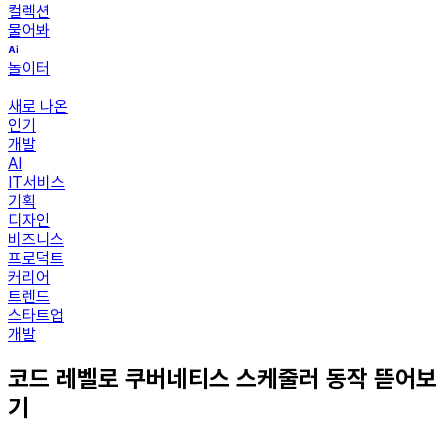
컬렉션
물어봐
놀이터
새로 나온
인기
개발
AI
IT서비스
기획
디자인
비즈니스
프로덕트
커리어
트렌드
스타트업
개발
코드 레벨로 쿠버네티스 스케줄러 동작 뜯어보
기