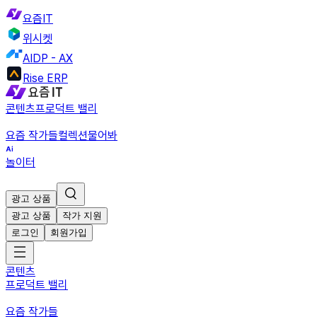
요즘IT
위시켓
AIDP - AX
Rise ERP
콘텐츠
프로덕트 밸리
요즘 작가들
컬렉션
물어봐
놀이터
광고 상품
광고 상품
작가 지원
로그인
회원가입
콘텐츠
프로덕트 밸리
요즘 작가들