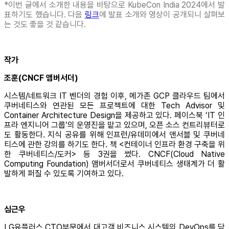
*이번 글에서 소개한 내용을 바탕으로 KubeCon India 2024에서 발
표하기도 했습니다. 다음
링크
에 발표 소개와 영상이 공개되니 살펴보
는 것도 좋을 것 같습니다.
작가
조훈(CNCF 앰버서더)
시스템/네트워크 IT 벤더의 경험 이후, 메가존 GCP 클라우드 팀에서
쿠버네티스와 연관된 모든 프로젝트에 대한 Tech Advisor 및
Container Architecture Design을 제공하고 있다. 페이스북 ‘IT 인
프라 엔지니어 그룹’의 운영진을 맡고 있으며, 오픈 소스 컨트리뷰터로
도 활동한다. 지식 공유를 위해 인프런/유데미에서 앤서블 및 쿠버네
티스에 관한 강의를 하기도 한다. 책 <컨테이너 인프라 환경 구축을 위
한 쿠버네티스/도커> 등 3권을 썼다. CNCF(Cloud Native
Computing Foundation) 앰버서더로서 쿠버네티스 생태계가 더 활
발하게 퍼질 수 있도록 기여하고 있다.
심근우
LG유플러스 CTO부문에서 대고객 비즈니스 시스템의 DevOps를 담