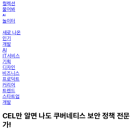
컬렉션
물어봐
놀이터
새로 나온
인기
개발
AI
IT서비스
기획
디자인
비즈니스
프로덕트
커리어
트렌드
스타트업
개발
CEL만 알면 나도 쿠버네티스 보안 정책 전문
가!