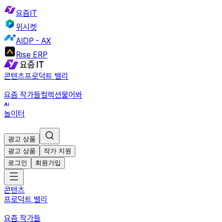
요즘IT
위시켓
AIDP - AX
Rise ERP
콘텐츠
프로덕트 밸리
요즘 작가들
컬렉션
물어봐
놀이터
광고 상품
광고 상품
작가 지원
로그인
회원가입
콘텐츠
프로덕트 밸리
요즘 작가들