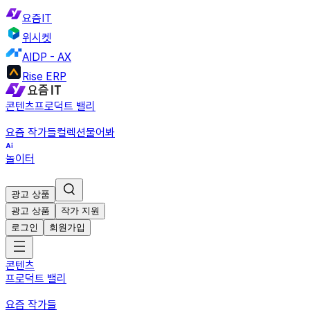
요즘IT
위시켓
AIDP - AX
Rise ERP
콘텐츠
프로덕트 밸리
요즘 작가들
컬렉션
물어봐
놀이터
광고 상품
광고 상품
작가 지원
로그인
회원가입
콘텐츠
프로덕트 밸리
요즘 작가들