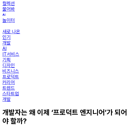
컬렉션
물어봐
놀이터
새로 나온
인기
개발
AI
IT서비스
기획
디자인
비즈니스
프로덕트
커리어
트렌드
스타트업
개발
개발자는 왜 이제 ‘프로덕트 엔지니어’가 되어
야 할까?