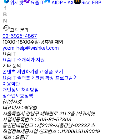
위시켓
요즘IT
AIDP - AX
Rise ERP
고객 문의
02-6925-4867
10:00-18:00
주말·공휴일 제외
yozm_help@wishket.com
요즘IT
요즘IT 소개
작가 지원
기타 문의
콘텐츠 제안하기
광고 상품 보기
요즘IT 슬랙봇
크롬 확장 프로그램
이용약관
개인정보 처리방침
청소년보호정책
㈜위시켓
대표이사 : 박우범
서울특별시 강남구 테헤란로 211 3층 ㈜위시켓
사업자등록번호 : 209-81-57303
통신판매업신고 : 제2018-서울강남-02337 호
직업정보제공사업 신고번호 : J1200020180019
제호 : 요즘IT