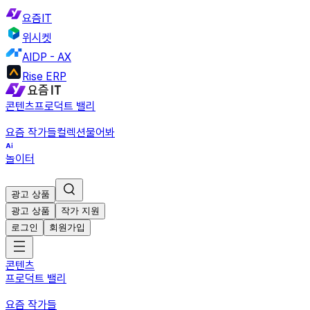
요즘IT
위시켓
AIDP - AX
Rise ERP
콘텐츠
프로덕트 밸리
요즘 작가들
컬렉션
물어봐
놀이터
광고 상품
광고 상품
작가 지원
로그인
회원가입
콘텐츠
프로덕트 밸리
요즘 작가들