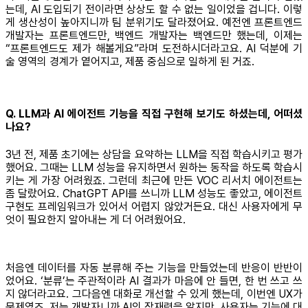
는데, AI 도입되기 전이라면 상상도 할 수 없는 일이었을 겁니다. 이렇
게 생산성이 높아지니까 팀 분위기도 달라졌어요. 예전엔 프론트엔드
개발자는 프론트엔드만, 백엔드 개발자는 백엔드만 했는데, 이제는
“프론트엔드도 제가 해볼게요”라며 도전하시더라고요. AI 덕분에 기
술 영역의 경계가 옅어지고, 제품 중심으로 일하게 된 거죠.
Q. LLM과 AI 에이전트 기능을 직접 구현해 보기도 하셨는데, 어떠셨
나요?
3년 전, 제품 초기에는 상담을 요약하는 LLM을 직접 학습시키고 평가
했어요. 그때는 LLM 성능을 유지하면서 원하는 동작을 하도록 학습시
키는 게 가장 어려웠죠. 그런데 최근에 만든 VOC 리서치 에이전트는
좀 달랐어요. ChatGPT API를 쓰니까 LLM 성능도 좋았고, 에이전트
구현도 프레임워크가 있어서 어렵지 않았거든요. 대신 사용자에게 무
엇이 필요한지 알아내는 게 더 어려웠어요.
처음엔 데이터를 자동 분류해 주는 기능을 만들었는데 반응이 반반이
었어요. ‘분류’는 주관적이라 AI 결과가 마음에 안 들면, 한 번 쓰고 쓰
지 않더라고요. 그다음엔 대화로 개선할 수 있게 했는데, 이번엔 UX가
문제였죠. 저는 개발자니까 AI의 잠재력을 알지만, 사용자는 기능에 대