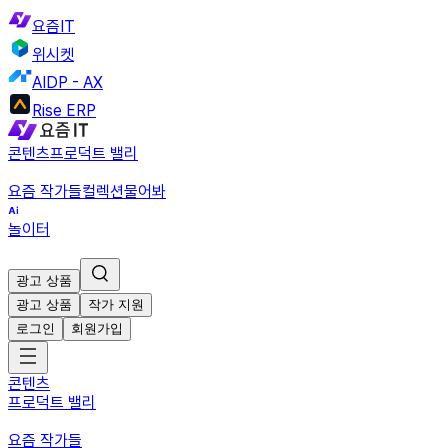
요즘IT
위시켓
AIDP - AX
Rise ERP
콘텐츠
프로덕트 밸리
요즘 작가들
컬렉션
물어봐
놀이터
광고 상품
광고 상품
작가 지원
로그인
회원가입
콘텐츠
프로덕트 밸리
요즘 작가들