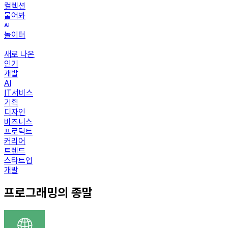
컬렉션
물어봐
놀이터
새로 나온
인기
개발
AI
IT서비스
기획
디자인
비즈니스
프로덕트
커리어
트렌드
스타트업
개발
프로그래밍의 종말