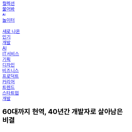
컬렉션
물어봐
놀이터
새로 나온
인기
개발
AI
IT서비스
기획
디자인
비즈니스
프로덕트
커리어
트렌드
스타트업
개발
60대까지 현역, 40년간 개발자로 살아남은
비결