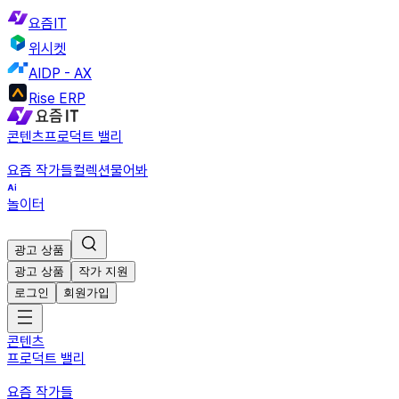
요즘IT
위시켓
AIDP - AX
Rise ERP
콘텐츠
프로덕트 밸리
요즘 작가들
컬렉션
물어봐
놀이터
광고 상품
광고 상품
작가 지원
로그인
회원가입
콘텐츠
프로덕트 밸리
요즘 작가들