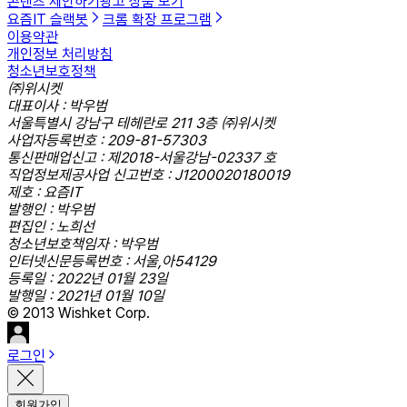
콘텐츠 제안하기
광고 상품 보기
요즘IT 슬랙봇
크롬 확장 프로그램
이용약관
개인정보 처리방침
청소년보호정책
㈜위시켓
대표이사 : 박우범
서울특별시 강남구 테헤란로 211 3층 ㈜위시켓
사업자등록번호 : 209-81-57303
통신판매업신고 : 제2018-서울강남-02337 호
직업정보제공사업 신고번호 : J1200020180019
제호 : 요즘IT
발행인 : 박우범
편집인 : 노희선
청소년보호책임자 : 박우범
인터넷신문등록번호 : 서울,아54129
등록일 : 2022년 01월 23일
발행일 : 2021년 01월 10일
© 2013 Wishket Corp.
로그인
회원가입