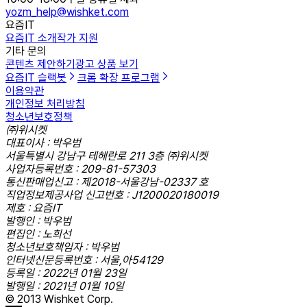
yozm_help@wishket.com
요즘IT
요즘IT 소개
작가 지원
기타 문의
콘텐츠 제안하기
광고 상품 보기
요즘IT 슬랙봇
크롬 확장 프로그램
이용약관
개인정보 처리방침
청소년보호정책
㈜위시켓
대표이사 : 박우범
서울특별시 강남구 테헤란로 211 3층 ㈜위시켓
사업자등록번호 : 209-81-57303
통신판매업신고 : 제2018-서울강남-02337 호
직업정보제공사업 신고번호 : J1200020180019
제호 : 요즘IT
발행인 : 박우범
편집인 : 노희선
청소년보호책임자 : 박우범
인터넷신문등록번호 : 서울,아54129
등록일 : 2022년 01월 23일
발행일 : 2021년 01월 10일
© 2013 Wishket Corp.