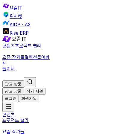
요즘IT
위시켓
AIDP - AX
Rise ERP
콘텐츠
프로덕트 밸리
요즘 작가들
컬렉션
물어봐
놀이터
광고 상품
광고 상품
작가 지원
로그인
회원가입
콘텐츠
프로덕트 밸리
요즘 작가들