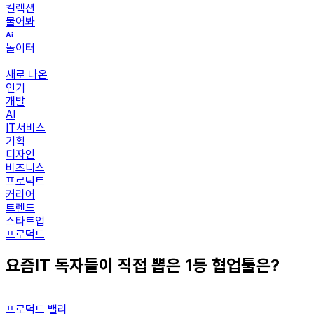
컬렉션
물어봐
놀이터
새로 나온
인기
개발
AI
IT서비스
기획
디자인
비즈니스
프로덕트
커리어
트렌드
스타트업
프로덕트
요즘IT 독자들이 직접 뽑은 1등 협업툴은?
프로덕트 밸리