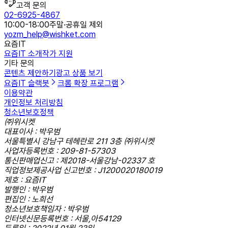
고객 문의
02-6925-4867
10:00-18:00
주말·공휴일 제외
yozm_help@wishket.com
요즘IT
요즘IT 소개
작가 지원
기타 문의
콘텐츠 제안하기
광고 상품 보기
요즘IT 슬랙봇
크롬 확장 프로그램
이용약관
개인정보 처리방침
청소년보호정책
㈜위시켓
대표이사 : 박우범
서울특별시 강남구 테헤란로 211 3층 ㈜위시켓
사업자등록번호 : 209-81-57303
통신판매업신고 : 제2018-서울강남-02337 호
직업정보제공사업 신고번호 : J1200020180019
제호 : 요즘IT
발행인 : 박우범
편집인 : 노희선
청소년보호책임자 : 박우범
인터넷신문등록번호 : 서울,아54129