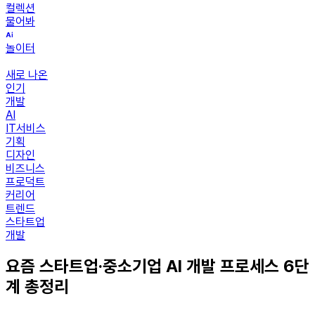
컬렉션
물어봐
놀이터
새로 나온
인기
개발
AI
IT서비스
기획
디자인
비즈니스
프로덕트
커리어
트렌드
스타트업
개발
요즘 스타트업·중소기업 AI 개발 프로세스 6단
계 총정리