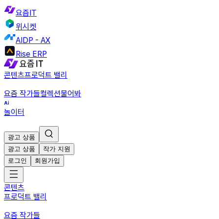
요즘IT
위시켓
AIDP - AX
Rise ERP
콘텐츠
프로덕트 밸리
요즘 작가들
컬렉션
물어봐
놀이터
광고 상품
광고 상품
작가 지원
로그인
회원가입
콘텐츠
프로덕트 밸리
요즘 작가들