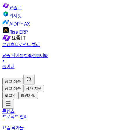
요즘IT
위시켓
AIDP - AX
Rise ERP
콘텐츠
프로덕트 밸리
요즘 작가들
컬렉션
물어봐
놀이터
광고 상품
광고 상품
작가 지원
로그인
회원가입
콘텐츠
프로덕트 밸리
요즘 작가들