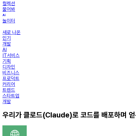
컬렉션
물어봐
놀이터
새로 나온
인기
개발
AI
IT서비스
기획
디자인
비즈니스
프로덕트
커리어
트렌드
스타트업
개발
우리가 클로드(Claude)로 코드를 배포하며 얻