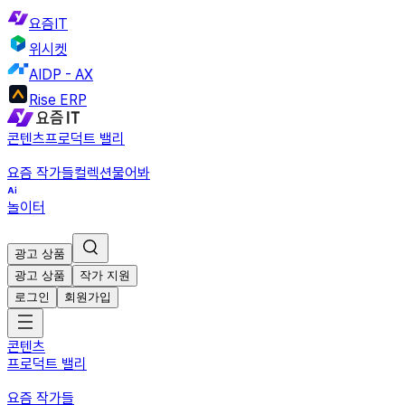
요즘IT
위시켓
AIDP - AX
Rise ERP
콘텐츠
프로덕트 밸리
요즘 작가들
컬렉션
물어봐
놀이터
광고 상품
광고 상품
작가 지원
로그인
회원가입
콘텐츠
프로덕트 밸리
요즘 작가들