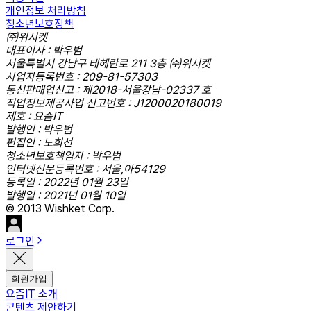
개인정보 처리방침
청소년보호정책
㈜위시켓
대표이사 : 박우범
서울특별시 강남구 테헤란로 211 3층 ㈜위시켓
사업자등록번호 : 209-81-57303
통신판매업신고 : 제2018-서울강남-02337 호
직업정보제공사업 신고번호 : J1200020180019
제호 : 요즘IT
발행인 : 박우범
편집인 : 노희선
청소년보호책임자 : 박우범
인터넷신문등록번호 : 서울,아54129
등록일 : 2022년 01월 23일
발행일 : 2021년 01월 10일
© 2013 Wishket Corp.
로그인
회원가입
요즘IT 소개
콘텐츠 제안하기