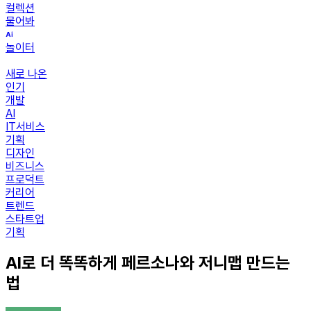
컬렉션
물어봐
놀이터
새로 나온
인기
개발
AI
IT서비스
기획
디자인
비즈니스
프로덕트
커리어
트렌드
스타트업
기획
AI로 더 똑똑하게 페르소나와 저니맵 만드는
법