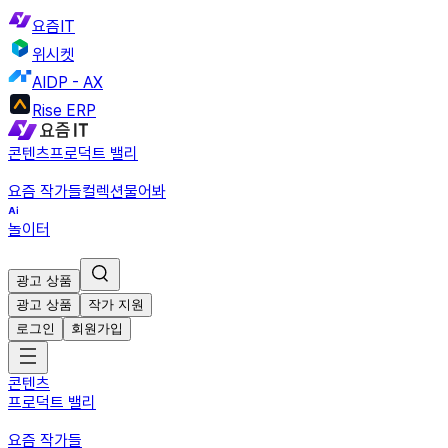
요즘IT
위시켓
AIDP - AX
Rise ERP
콘텐츠
프로덕트 밸리
요즘 작가들
컬렉션
물어봐
놀이터
광고 상품
광고 상품
작가 지원
로그인
회원가입
콘텐츠
프로덕트 밸리
요즘 작가들