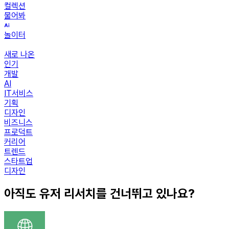
컬렉션
물어봐
놀이터
새로 나온
인기
개발
AI
IT서비스
기획
디자인
비즈니스
프로덕트
커리어
트렌드
스타트업
디자인
아직도 유저 리서치를 건너뛰고 있나요?