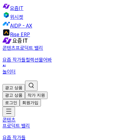
요즘IT
위시켓
AIDP - AX
Rise ERP
콘텐츠
프로덕트 밸리
요즘 작가들
컬렉션
물어봐
놀이터
광고 상품
광고 상품
작가 지원
로그인
회원가입
콘텐츠
프로덕트 밸리
요즘 작가들