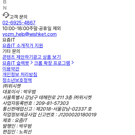
고객 문의
02-6925-4867
10:00-18:00
주말·공휴일 제외
yozm_help@wishket.com
요즘IT
요즘IT 소개
작가 지원
기타 문의
콘텐츠 제안하기
광고 상품 보기
요즘IT 슬랙봇
크롬 확장 프로그램
이용약관
개인정보 처리방침
청소년보호정책
㈜위시켓
대표이사 : 박우범
서울특별시 강남구 테헤란로 211 3층 ㈜위시켓
사업자등록번호 : 209-81-57303
통신판매업신고 : 제2018-서울강남-02337 호
직업정보제공사업 신고번호 : J1200020180019
제호 : 요즘IT
발행인 : 박우범
편집인 : 노희선