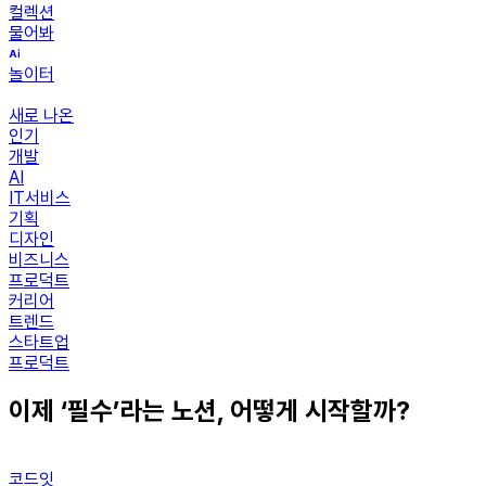
컬렉션
물어봐
놀이터
새로 나온
인기
개발
AI
IT서비스
기획
디자인
비즈니스
프로덕트
커리어
트렌드
스타트업
프로덕트
이제 ‘필수’라는 노션, 어떻게 시작할까?
코드잇