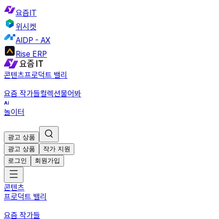
요즘IT
위시켓
AIDP - AX
Rise ERP
콘텐츠
프로덕트 밸리
요즘 작가들
컬렉션
물어봐
놀이터
광고 상품
광고 상품
작가 지원
로그인
회원가입
콘텐츠
프로덕트 밸리
요즘 작가들