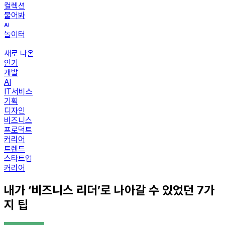
컬렉션
물어봐
놀이터
새로 나온
인기
개발
AI
IT서비스
기획
디자인
비즈니스
프로덕트
커리어
트렌드
스타트업
커리어
내가 ‘비즈니스 리더’로 나아갈 수 있었던 7가
지 팁