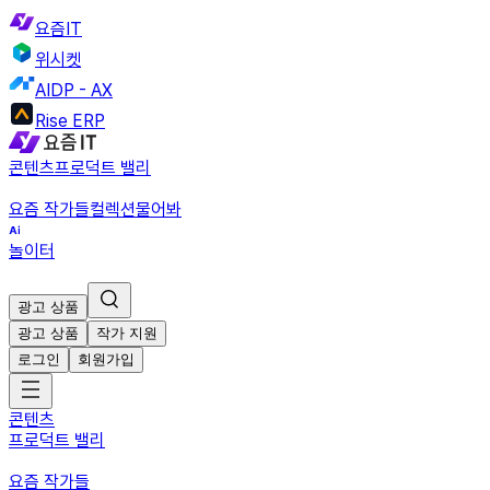
요즘IT
위시켓
AIDP - AX
Rise ERP
콘텐츠
프로덕트 밸리
요즘 작가들
컬렉션
물어봐
놀이터
광고 상품
광고 상품
작가 지원
로그인
회원가입
콘텐츠
프로덕트 밸리
요즘 작가들