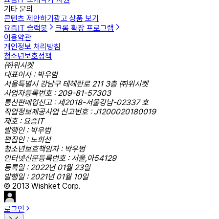
기타 문의
콘텐츠 제안하기
광고 상품 보기
요즘IT 슬랙봇
크롬 확장 프로그램
이용약관
개인정보 처리방침
청소년보호정책
㈜위시켓
대표이사 : 박우범
서울특별시 강남구 테헤란로 211 3층 ㈜위시켓
사업자등록번호 : 209-81-57303
통신판매업신고 : 제2018-서울강남-02337 호
직업정보제공사업 신고번호 : J1200020180019
제호 : 요즘IT
발행인 : 박우범
편집인 : 노희선
청소년보호책임자 : 박우범
인터넷신문등록번호 : 서울,아54129
등록일 : 2022년 01월 23일
발행일 : 2021년 01월 10일
© 2013 Wishket Corp.
로그인