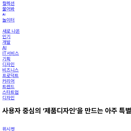
컬렉션
물어봐
놀이터
새로 나온
인기
개발
AI
IT서비스
기획
디자인
비즈니스
프로덕트
커리어
트렌드
스타트업
디자인
사용자 중심의 ‘제품디자인’을 만드는 아주 특
위시켓