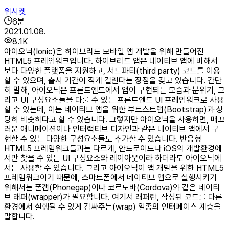
위시켓
6
분
2021.01.08.
8.1K
아이오닉(Ionic)은 하이브리드 모바일 앱 개발을 위해 만들어진
HTML5 프레임워크입니다. 하이브리드 앱은 네이티브 앱에 비해서
보다 다양한 플랫폼을 지원하고, 서드파티(third party) 코드를 이용
할 수 있으며, 출시 기간이 적게 걸린다는 장점을 갖고 있습니다. 간단
히 말해, 아이오닉은 프론트엔드에서 앱이 구현되는 모습과 분위기, 그
리고 UI 구성요소들을 다룰 수 있는 프론트엔드 UI 프레임워크로 사용
할 수 있는데, 이는 네이티브 앱을 위한 부트스트랩(Bootstrap)과 상
당히 비슷하다고 할 수 있습니다. 그렇지만 아이오닉을 사용하면, 매끄
러운 애니메이션이나 인터랙티브 디자인과 같은 네이티브 앱에서 구
현할 수 있는 다양한 구성요소들도 추가할 수 있습니다. 반응형
HTML5 프레임워크들과는 다르게, 안드로이드나 iOS의 개발환경에
서만 찾을 수 있는 UI 구성요소와 레이아웃이라 하더라도 아이오닉에
서는 사용할 수 있습니다. 그리고 아이오닉이 앱 개발을 위한 HTML5
프레임워크이기 때문에, 스마트폰에서 네이티브 앱으로 실행시키기
위해서는 폰갭(Phonegap)이나 코르도바(Cordova)와 같은 네이티
브 래퍼(wrapper)가 필요합니다. 여기서 래퍼란, 작성된 코드를 다른
환경에서 실행될 수 있게 감싸주는(wrap) 일종의 인터페이스 계층을
말합니다.