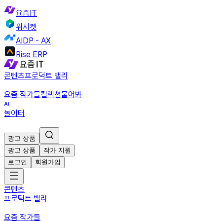
요즘IT
위시켓
AIDP - AX
Rise ERP
콘텐츠
프로덕트 밸리
요즘 작가들
컬렉션
물어봐
놀이터
광고 상품
광고 상품
작가 지원
로그인
회원가입
콘텐츠
프로덕트 밸리
요즘 작가들