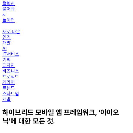
컬렉션
물어봐
놀이터
새로 나온
인기
개발
AI
IT서비스
기획
디자인
비즈니스
프로덕트
커리어
트렌드
스타트업
개발
하이브리드 모바일 앱 프레임워크, ‘아이오
닉’에 대한 모든 것.