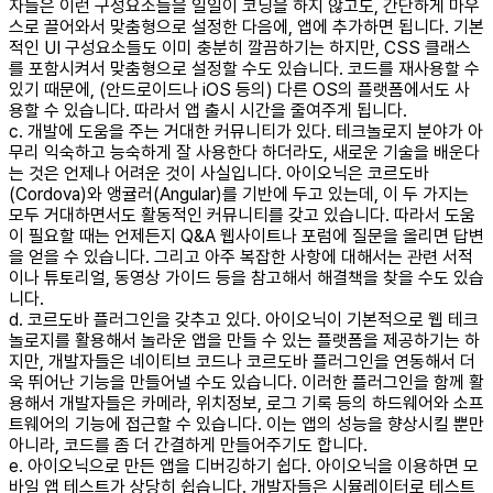
자들은 이런 구성요소들을 일일이 코딩을 하지 않고도, 간단하게 마우
스로 끌어와서 맞춤형으로 설정한 다음에, 앱에 추가하면 됩니다. 기본
적인 UI 구성요소들도 이미 충분히 깔끔하기는 하지만, CSS 클래스
를 포함시켜서 맞춤형으로 설정할 수도 있습니다. 코드를 재사용할 수
있기 때문에, (안드로이드나 iOS 등의) 다른 OS의 플랫폼에서도 사
용할 수 있습니다. 따라서 앱 출시 시간을 줄여주게 됩니다.
c. 개발에 도움을 주는 거대한 커뮤니티가 있다. 테크놀로지 분야가 아
무리 익숙하고 능숙하게 잘 사용한다 하더라도, 새로운 기술을 배운다
는 것은 언제나 어려운 것이 사실입니다. 아이오닉은 코르도바
(Cordova)와 앵귤러(Angular)를 기반에 두고 있는데, 이 두 가지는
모두 거대하면서도 활동적인 커뮤니티를 갖고 있습니다. 따라서 도움
이 필요할 때는 언제든지 Q&A 웹사이트나 포럼에 질문을 올리면 답변
을 얻을 수 있습니다. 그리고 아주 복잡한 사항에 대해서는 관련 서적
이나 튜토리얼, 동영상 가이드 등을 참고해서 해결책을 찾을 수도 있습
니다.
d. 코르도바 플러그인을 갖추고 있다. 아이오닉이 기본적으로 웹 테크
놀로지를 활용해서 놀라운 앱을 만들 수 있는 플랫폼을 제공하기는 하
지만, 개발자들은 네이티브 코드나 코르도바 플러그인을 연동해서 더
욱 뛰어난 기능을 만들어낼 수도 있습니다. 이러한 플러그인을 함께 활
용해서 개발자들은 카메라, 위치정보, 로그 기록 등의 하드웨어와 소프
트웨어의 기능에 접근할 수 있습니다. 이는 앱의 성능을 향상시킬 뿐만
아니라, 코드를 좀 더 간결하게 만들어주기도 합니다.
e. 아이오닉으로 만든 앱을 디버깅하기 쉽다. 아이오닉을 이용하면 모
바일 앱 테스트가 상당히 쉽습니다. 개발자들은 시뮬레이터로 테스트