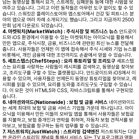
넘는 동영상을 통해서 요가, 스트레칭, 심폐운동 등에 대한 시범을 보
여주고 있습니다. 그리고 이런 동작들은 아무런 도구 없이도 할 수 있
습니다. 스워킷은 플레이스토어와 앱스토어에서 건강 및 피트니스 분
야의 앱으로 여러 차례 소개되기도 했습니다. 그리고 지금까지 2500
만회 넘게 다운로드 되었습니다.
4. 마켓워치(MarketWatch) : 주식시장 및 비즈니스 뉴스
안드로이
드와 iOS 환경에서 이용할 수 있는 마켓워치는 아이오닉을 활용해서
만든 앱으로, 주식시장, 금융, 비즈니스에 관련된 최신 뉴스를 전달해
줍니다. 사용자들은 언제든 이 앱에 접속해서 주식 시세와 기업 뉴스를
비롯해서, 개인 금융에 대한 조언까지도 손끝에서 얻을 수 있습니다.
5. 셰프스텝스(ChefSteps) : 요리 튜토리얼 및 조리도구
셰프스텝
스는 요리를 사랑하는 사람들이 레시피를 검색하고, 동영상을 찾아보
고, 조리도구를 구할 수 있는 플랫폼입니다. 안드로이드와 iOS에서 이
용할 수 있으며, 사용자들은 언제든지 동영상 튜토리얼을 찾아보고, 레
시피를 읽을 수 있으며, 요리를 도와줄 조리도구도 구입할 수 있습니
다. 이 모든 것이 HTML5와 CSS, 자바스크립트를 통해서 구현되었
습니다.
6. 네이션와이드(Nationwide) : 보험 및 금융 서비스
네이션와이드
는 세계 최대의 보험 및 금융 서비스 기업들 가운데 하나입니다. 아이
오닉을 이용해서 만든 이들의 모바일 앱을 통해서 사용자들은 보험료
를 지불하고, 보험 중개인과 연락을 취하며, 자동차 보험 견적서를 받
아보고, 보험료를 청구하는 등의 업무를 할 수 있습니다.
7. 저스트워치(JustWatch) : 스트리밍 검색엔진
저스트워치는 다양
한 온라인 스트리밍 채널을 통해서 서비스 되는 TV 프로그램과 영화