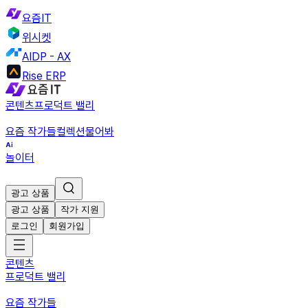
요즘IT
위시켓
AIDP - AX
Rise ERP
콘텐츠
프로덕트 밸리
요즘 작가들
컬렉션
물어봐
놀이터
광고 상품
광고 상품
작가 지원
로그인
회원가입
콘텐츠
프로덕트 밸리
요즘 작가들