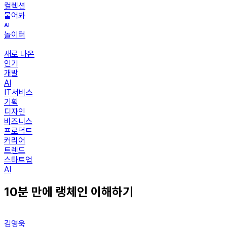
컬렉션
물어봐
놀이터
새로 나온
인기
개발
AI
IT서비스
기획
디자인
비즈니스
프로덕트
커리어
트렌드
스타트업
AI
10분 만에 랭체인 이해하기
김영욱