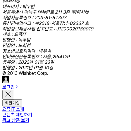
㈜위시켓
대표이사 : 박우범
서울특별시 강남구 테헤란로 211 3층 ㈜위시켓
사업자등록번호 : 209-81-57303
통신판매업신고 : 제2018-서울강남-02337 호
직업정보제공사업 신고번호 : J1200020180019
제호 : 요즘IT
발행인 : 박우범
편집인 : 노희선
청소년보호책임자 : 박우범
인터넷신문등록번호 : 서울,아54129
등록일 : 2022년 01월 23일
발행일 : 2021년 01월 10일
© 2013 Wishket Corp.
로그인
회원가입
요즘IT 소개
콘텐츠 제안하기
광고 상품 보기