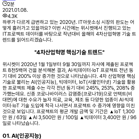
2
분
2021.01.08.
4.3K
하루가 다르게 급변하고 있는 2020년. IT아웃소싱 시장의 판도는 어
떻게 흘러가고 있을까요? 이번 시간에는 위시켓에서 진행되고 있는
IT프로젝트 데이터를 바탕으로 작년대비 올해의 4차산업혁명 기술 트
렌드를 읽어드리겠습니다.
"4차산업혁명 핵심기술 트렌드"
위시켓이 2020년 1월 1일부터 9월 30일까지 자사에 제출된 프로젝
트 8천5백여 건을 분석해본 결과, AI·빅데이터·IoT 프로젝트 전년 동
기 대비 200% 이상 증가한 것으로 나타났습니다. 4차 산업혁명 핵심
기술로 불리는 AI(인공지능), 빅데이터, IoT(사물인터넷) 기술을 활용
한 프로젝트 제출 수는 각각 전년 동기 대비 245%, 253%, 208% 증
가했는데요. 신종 코로나바이러스 감염증(코로나19)으로 언택트(비
대면)에 대한 수요가 늘자 의료, 교육, 제조 등 다양한 업종이 AI·빅데
이터·IoT 기술 도입에 적극 나서면서 프로젝트 수 증가에 영향을 미친
것으로 보입니다. 프로젝트의 평균 개발 금액 및 기간은 ▲IoT 1,300
만 원 / 63일 ▲AI 3,500만 원 / 100일 ▲빅데이터 3,400만 원 / 96
일로 나타났습니다.
01. AI(인공지능)