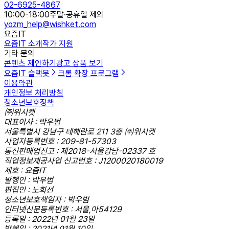
02-6925-4867
10:00-18:00
주말·공휴일 제외
yozm_help@wishket.com
요즘IT
요즘IT 소개
작가 지원
기타 문의
콘텐츠 제안하기
광고 상품 보기
요즘IT 슬랙봇
크롬 확장 프로그램
이용약관
개인정보 처리방침
청소년보호정책
㈜위시켓
대표이사 : 박우범
서울특별시 강남구 테헤란로 211 3층 ㈜위시켓
사업자등록번호 : 209-81-57303
통신판매업신고 : 제2018-서울강남-02337 호
직업정보제공사업 신고번호 : J1200020180019
제호 : 요즘IT
발행인 : 박우범
편집인 : 노희선
청소년보호책임자 : 박우범
인터넷신문등록번호 : 서울,아54129
등록일 : 2022년 01월 23일
발행일 : 2021년 01월 10일