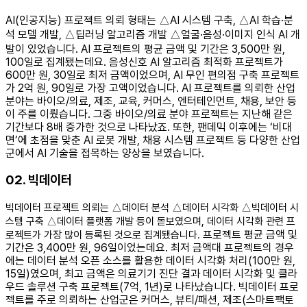
AI(인공지능) 프로젝트 의뢰 형태는 △AI 시스템 구축, △AI 학습·분
석 모델 개발, △딥러닝 알고리즘 개발 △얼굴·음성·이미지 인식 AI 개
발이 있었습니다. AI 프로젝트의 평균 금액 및 기간은 3,500만 원,
100일로 집계됐는데요. 음성신호 AI 알고리즘 최적화 프로젝트가
600만 원, 30일로 최저 금액이었으며, AI 무인 편의점 구축 프로젝트
가 2억 원, 90일로 가장 고액이었습니다. AI 프로젝트를 의뢰한 산업
분야는 바이오/의료, 제조, 교육, 커머스, 엔터테인먼트, 채용, 보안 등
이 주를 이뤘습니다. 그중 바이오/의료 분야 프로젝트는 지난해 같은
기간보다 8배 증가한 것으로 나타났죠. 또한, 팬데믹 이후에는 ‘비대
면’에 초점을 맞춘 AI 로봇 개발, 채용 시스템 프로젝트 등 다양한 산업
군에서 AI 기술을 접목하는 양상을 보였습니다.
02. 빅데이터
빅데이터 프로젝트 의뢰는 △데이터 분석 △데이터 시각화 △빅데이터 시
스템 구축 △데이터 플랫폼 개발 등이 돋보였으며, 데이터 시각화 관련 프
프로젝트 평균 금액 및
로젝트가 가장 많이 등록된 것으로 집계됐습니다.
기간은 3,400만 원, 96일이었는데요. 최저 금액대 프로젝트의 경우
에는 데이터 분석 오픈 소스를 활용한 데이터 시각화 처리(100만 원,
15일)였으며, 최고 금액은 의료기기 진단 결과 데이터 시각화 및 클라
우드 솔루션 구축 프로젝트(7억, 1년)로 나타났습니다. 빅데이터 프로
젝트를 주로 의뢰하는 산업군은 커머스, 뷰티/패션, 제조(스마트팩토