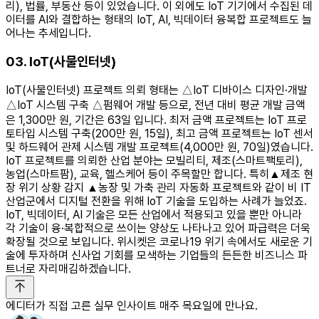
리), 법률, 부동산 등이 있었습니다. 이 외에도 IoT 기기에서 수집된 데
이터를 AI와 결합하는 형태의 IoT, AI, 빅데이터 융복합 프로젝트도 늘
어나는 추세입니다.
03. IoT(사물인터넷)
IoT(사물인터넷) 프로젝트 의뢰 형태는 △IoT 디바이스 디자인·개발
△IoT 시스템 구축 △펌웨어 개발 등으로, 전년 대비 평균 개발 금액
은 1,300만 원, 기간은 63일 입니다. 최저 금액 프로젝트는 IoT 프로
토타입 시스템 구축(200만 원, 15일), 최고 금액 프로젝트는 IoT 센서
및 하드웨어 관제 시스템 개발 프로젝트(4,000만 원, 70일)였습니다.
IoT 프로젝트를 의뢰한 산업 분야는 모빌리티, 제조(스마트팩토리),
농업(스마트팜), 교육, 헬스케어 등이 주목할만 합니다. 특히▲제조 현
장 위기 상황 감지 ▲농장 및 가축 관리 자동화 프로젝트와 같이 비 IT
산업군에서 디지털 전환을 위해 IoT 기술을 도입하는 사례가 늘었죠.
IoT, 빅데이터, AI 기술은 모든 산업에서 적용되고 있을 뿐만 아니라
각 기술이 융·복합적으로 쓰이는 양상도 나타나고 있어 파급력은 더욱
확장될 것으로 보입니다. 위시켓은 코로나19 위기 속에서도 새로운 기
술에 투자하며 신사업 기회를 모색하는 기업들의 든든한 비즈니스 파
트너로 자리매김하겠습니다.
에디터가 직접 고른 실무 인사이트 매주 목요일에 만나요.