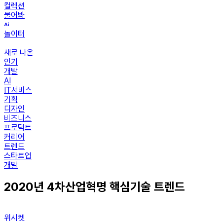
컬렉션
물어봐
놀이터
새로 나온
인기
개발
AI
IT서비스
기획
디자인
비즈니스
프로덕트
커리어
트렌드
스타트업
개발
2020년 4차산업혁명 핵심기술 트렌드
위시켓