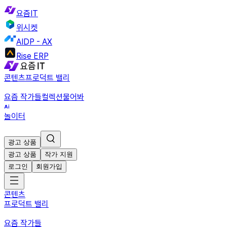
요즘IT
위시켓
AIDP - AX
Rise ERP
콘텐츠
프로덕트 밸리
요즘 작가들
컬렉션
물어봐
놀이터
광고 상품
광고 상품
작가 지원
로그인
회원가입
콘텐츠
프로덕트 밸리
요즘 작가들