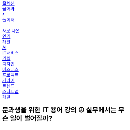
컬렉션
물어봐
놀이터
새로 나온
인기
개발
AI
IT서비스
기획
디자인
비즈니스
프로덕트
커리어
트렌드
스타트업
개발
문과생을 위한 IT 용어 강의 ④ 실무에서는 무
슨 일이 벌어질까?