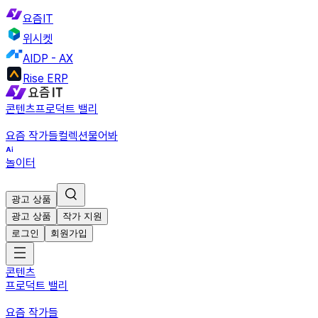
요즘IT
위시켓
AIDP - AX
Rise ERP
콘텐츠
프로덕트 밸리
요즘 작가들
컬렉션
물어봐
놀이터
광고 상품
광고 상품
작가 지원
로그인
회원가입
콘텐츠
프로덕트 밸리
요즘 작가들