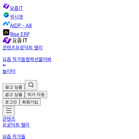
요즘IT
위시켓
AIDP - AX
Rise ERP
콘텐츠
프로덕트 밸리
요즘 작가들
컬렉션
물어봐
놀이터
광고 상품
광고 상품
작가 지원
로그인
회원가입
콘텐츠
프로덕트 밸리
요즘 작가들