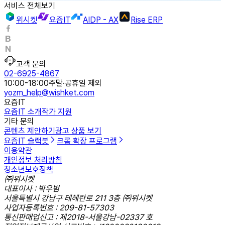
서비스 전체보기
위시켓
요즘IT
AIDP - AX
Rise ERP
고객 문의
02-6925-4867
10:00-18:00
주말·공휴일 제외
yozm_help@wishket.com
요즘IT
요즘IT 소개
작가 지원
기타 문의
콘텐츠 제안하기
광고 상품 보기
요즘IT 슬랙봇
크롬 확장 프로그램
이용약관
개인정보 처리방침
청소년보호정책
㈜위시켓
대표이사 : 박우범
서울특별시 강남구 테헤란로 211 3층 ㈜위시켓
사업자등록번호 : 209-81-57303
통신판매업신고 : 제2018-서울강남-02337 호