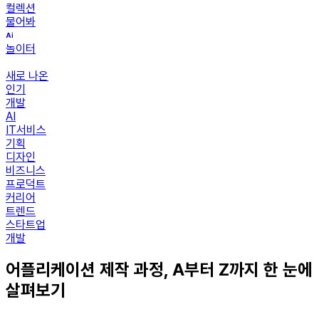
컬렉션
물어봐
놀이터
새로 나온
인기
개발
AI
IT서비스
기획
디자인
비즈니스
프로덕트
커리어
트렌드
스타트업
개발
어플리케이션 제작 과정, A부터 Z까지 한 눈에
살펴보기