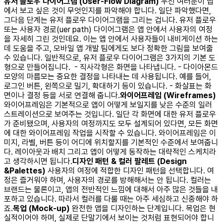
유저 플로우 다이어그램 (User-Flow Diagram)
우선 여러분이 앱
에서 보고 싶은 것이 무엇인지를 파악해야 합니다. 일단 파악했다면,
그다음 단계는 유저 플로우 다이어그램을 그리는 겁니다. 유저 플로우
또는 사용자 경로(uer path) 다이어그램은 앱 안에서 사용자의 여정
을 자세히 그린 것인데요. 이는 앱 안에서 사용자들이 내비게이션 하는
데 도움을 주고, 모바일 앱 개발 팀에게도 보다 정확한 그림을 보여줄
수 있습니다. 일반적으로, 유저 플로우 다이어그램은 3가지의 기본 도
형으로 만들어집니다.
- 직사각형은 화면을 나타냅니다. - 다이아몬드
모양의 마름모는 중요한 결정을 나타내는 데 사용됩니다. 예를 들어,
로그인 버튼, 왼쪽으로 밀기, 확대하기 등이 있습니다. - 화살표는 화
면이나 결정 등을 서로 연결해 줍니다. ​
와이어프레임 (Wireframes)
와이어프레임은 기본적으로 앱이 어떻게 보일지를 낮은 수준의 일러
스트레이션으로 보여주는 것입니다. 일단 각 화면에 대한 유저 플로우
가 준비됐으며, 사용자의 여정까지도 모두 설계되어 있다면, 모든 화면
에 대한 와이어프레임 작업을 시작할 수 있습니다. 와이어프레임은 이
미지, 라벨, 버튼 등이 어디에 위치할지를 기본적인 수준에서 보여줍니
다. 레이아웃과 배치 그리고 앱이 어떻게 동작하는 대략적인 스케치라
고 생각하시면 됩니다. ​
디자인 패턴 & 컬러 팔레트 (Design
&Palettes)
사용자의 여정에 적합한 디자인 패턴을 선택합니다. 여
정은 즐거워야 하며, 사용자의 경로를 방해해서는 안 됩니다. 컬러는
브랜드는 물론이고, 앱의 전반적인 느낌에 대해서 아주 많은 것들을 내
포하고 있습니다. 따라서 컬러를 다룰 때는 아주 세심하고 신중해야 하
죠. ​
목업 (Mock-up)
완전한 앱을 디자인하는 단계입니다. 목업은 현
실적이어야 하며, 실제로 단말기에서 보이는 것처럼 표현되어야 합니