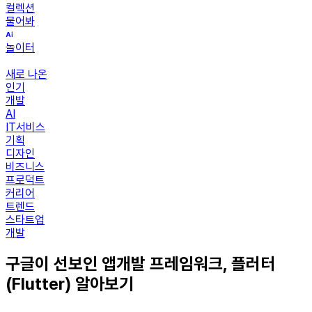
컬렉션
물어봐
놀이터
새로 나온
인기
개발
AI
IT서비스
기획
디자인
비즈니스
프로덕트
커리어
트렌드
스타트업
개발
구글이 선보인 앱개발 프레임워크, 플러터
(Flutter) 알아보기