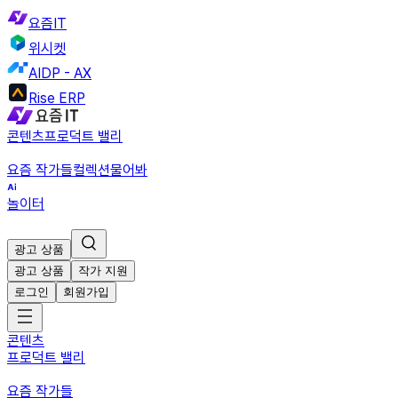
요즘IT
위시켓
AIDP - AX
Rise ERP
콘텐츠
프로덕트 밸리
요즘 작가들
컬렉션
물어봐
놀이터
광고 상품
광고 상품
작가 지원
로그인
회원가입
콘텐츠
프로덕트 밸리
요즘 작가들