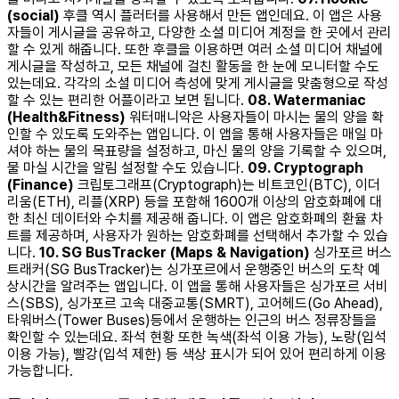
(social)
후클 역시 플러터를 사용해서 만든 앱인데요. 이 앱은 사용
자들이 게시글을 공유하고, 다양한 소셜 미디어 계정을 한 곳에서 관리
할 수 있게 해줍니다. 또한 후클을 이용하면 여러 소셜 미디어 채널에
게시글을 작성하고, 모든 채널에 걸친 활동을 한 눈에 모니터할 수도
있는데요. 각각의 소셜 미디어 측성에 맞게 게시글을 맞춤형으로 작성
할 수 있는 편리한 어플이라고 보면 됩니다. ​ ​
08. Watermaniac
(Health&Fitness)
워터매니악은 사용자들이 마시는 물의 양을 확
인할 수 있도록 도와주는 앱입니다. 이 앱을 통해 사용자들은 매일 마
셔야 하는 물의 목표량을 설정하고, 마신 물의 양을 기록할 수 있으며,
물 마실 시간을 알림 설정할 수도 있습니다. ​ ​
09. Cryptograph
(Finance)
크립토그래프(Cryptograph)는 비트코인(BTC), 이더
리움(ETH), 리플(XRP) 등을 포함해 1600개 이상의 암호화폐에 대
한 최신 데이터와 수치를 제공해 줍니다. 이 앱은 암호화폐의 환율 차
트를 제공하며, 사용자가 원하는 암호화폐를 선택해서 추가할 수 있습
니다. ​ ​
10. SG BusTracker (Maps & Navigation)
싱가포르 버스
트래커(SG BusTracker)는 싱가포르에서 운행중인 버스의 도착 예
상시간을 알려주는 앱입니다. 이 앱을 통해 사용자들은 싱가포르 서비
스(SBS), 싱가포르 고속 대중교통(SMRT), 고어헤드(Go Ahead),
타워버스(Tower Buses)등에서 운행하는 인근의 버스 정류장들을
확인할 수 있는데요. 좌석 현황 또한 녹색(좌석 이용 가능), 노랑(입석
이용 가능), 빨강(입석 제한) 등 색상 표시가 되어 있어 편리하게 이용
가능합니다. ​ ​