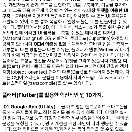
즉, 개발자들이 쉽게 코드를 실험하고, UI를 구축하고, 기능을 추가하
고, 버그를 더욱 빠르게 수정할 수 있는 것이죠. ​
내장 위젯을 이용한 UI
구축
- 플러터를 이용하면 독립적이며, 재사용할 수 있는 UI 블록들이
개발되어 있어, 이를 통해 복잡하고 완성도 높은 UI를 만들어낼 수 있
습니다. 플러터에서는 2D, 애니메이션, 제스처, 효과 등을 위한 유연한
API와 함께 이러한 UI 블록을 구축할 수 있는 매터리얼 디자인
(Material Design)과 iOS 친화적인 쿠퍼티노(Cupertino)위젯을 제
공하고 있습니다. ​
OEM 의존성 없음
- 플러터가 모바일 앱을 구축하는
대부분의 다른 방법들과 다른 이유는, 플러터가 웹뷰(Webview)나 기
기와 함께 제공되는 OEM위젯을 사용하지 않는다는 것입니다. 대신에
플러터는 고성능 엔진을 사용해서 위젯을 그리고 있습니다. ​
개발용 다
트(Dart) 언어
- 플러터를 이용한 앱의 UI는 현대적이며 간결한 객체
지향(object-oriented) 언어인 다트(Dart)로 만들어져 있는데요. 다
트는 C언어 스타일의 문법을 이용해서 자바스크립트(JavaScript)로
트랜스컴파일(transcompile)을 할 수 있습니다. ​ ​
플러터(Flutter)를 활용한 혁신적인 앱 10가지.
01. Google Ads (Utility)
구글 애즈 앱은 안드로이드 스마트폰을
통해 사용자들이 광고 집행 통계를 볼 수 있게 해줍니다. 이 앱은 실시
간 알림 기능으로 광고 집행과 관련한 세부사항을 보여주며, 구글의 전
문성을 요청할 수 있고, 광고 개선을 위한 제안에 따라 행동할 수 있습
니다. 또한 키워드를 추가/편집/제거하는 등의 작업을 할 수도 있죠. ​ ​