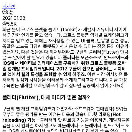
위시켓
5
분
2021.01.08.
5.5K
최근 들어 크로스 플랫폼 툴키트(toolkit)가 개발자 커뮤니티 사이에
서 굉장한 인기를 끌고 있습니다. 크로스 플랫폼 앱개발 프레임워크가
지지를 얻고 있는 데에는 재사용할 수 있는 UI 블록, 반응형 관련 성능,
똑같은 코드를 다양한 플랫폼에서 사용할 수 있다는 장점 등의 이유가
있는데요. 다른 것들은 다 제쳐두더라도 구글의 플러터(Flutter) 만큼
은 꼭 알아야 할 필요가 있습니다.
​플러터는 오픈소스로, 안드로이드와
iOS에서 네이티브 인터페이스를 구축하기 위한 크로스 플랫폼 모바
일 앱개발 프레임워크입니다. 2017 구글이 선보인 플러터는 네이티
브 앱에서 웹의 특성을 포함할 수 있게 해주죠.
이번 시간 위시켓은 플
러터의 장점과 사례들을 여러분께 소개해드리고자 합니다. 지금 가장
주목받는 앱개발 프레임워크가 알고 싶다면 집중해서 읽어주세요:) ​
플러터(Flutter), 대체 어디가 좋은 걸까?
구글의 앱 개발 프레임워크가 개발자와 소프트웨어 판매업자(ISV)들
로부터 좋은 평가를 받는 이유는 다음과 같습니다. ​
핫 리로딩(Hot
reloading) 기능
- 플러터의 핫 리로딩 기능을 이용하면, 개발자들은
앱을 다시 컴파일 하지 않고도 에뮬레이터, 시뮬레이터, 안드로이드 또
는 iOS용 하드웨어에서 코딩의 변경사항을 미리보기 할 수 있습니다.