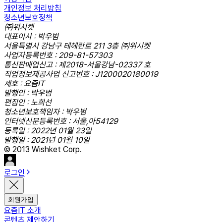
개인정보 처리방침
청소년보호정책
㈜위시켓
대표이사 : 박우범
서울특별시 강남구 테헤란로 211 3층 ㈜위시켓
사업자등록번호 : 209-81-57303
통신판매업신고 : 제2018-서울강남-02337 호
직업정보제공사업 신고번호 : J1200020180019
제호 : 요즘IT
발행인 : 박우범
편집인 : 노희선
청소년보호책임자 : 박우범
인터넷신문등록번호 : 서울,아54129
등록일 : 2022년 01월 23일
발행일 : 2021년 01월 10일
© 2013 Wishket Corp.
로그인
회원가입
요즘IT 소개
콘텐츠 제안하기