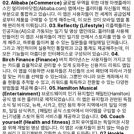
02. Alibaba (eCommerce)
글로벌 무역을 위한 대형 마켓플레이
스인 알리바바닷컴(Alibaba.com) 앱에서는 플러터를 자신들의 핵심
부분으로 통합하고 있습니다. 이 앱은 사용자들이 전 세계의 공급업체
로부터 제품을 구매할 수 있게 해주는데, 이 모든 것이 모바일 앱을 통
해 편리하게 이뤄집니다. ​ ​
03. Reflectly (Lifestyle)
리플렉틀리는
인공지능(AI)으로 가동되는 일기 및 명상 앱인데요. 플러터를 사용해
만들어진 이 앱은 사용자들이 개인 일기장 안에서 스토리를 만들 수 있
게 해주고, 하루를 돌이켜 볼 수 있는 질문들을 매일매일 던져줍니다.
그리고 개인적이며 실용적인 통찰력과 고급 통계도 제공해주는데, 이
모든 기능들이 아름다운 인터페이스로 구성되어 있습니다. ​ ​
04.
Birch Finance (Finance)
버치 파이낸스는 사용자들이 가지고 있
는 카드를 효율적으로 관리할 수 있게 도와주는 신용카드 리워드 앱입
니다. 이 앱을 이용하면 사용자들은 자신들의 소비 패턴에 따라서 가장
잘 맞는 카드를 선택할 수 있는데요. 그뿐만 아니라 모든 계좌에서 지
출 현황을 추적할 수 있고, 리워드를 획득하고 전환할 수 있는 다양한
방법들을 제공해 줍니다. ​ ​
05. Hamilton Musical
(Entertainment)
브로드웨이의 인기 뮤지컬인 해밀턴(Hamilton)
공식 앱 또한 플러터로 제작되었습니다. 이 앱은 뮤지컬과 관련된 독점
소식 및 비디오, 뉴욕, 시카고, 런던 등의 투어 지역에서의 일일 이벤
트, 일일 상식퀴즈, (해밀턴 공식 스토어에서 아이템을 구입할 수 있
는)기념품 스토어 등의 서비스를 제공하고 있습니다. ​ ​
06. Coach
yourself (Health and fitness)
코피 유어셀프는 독일어권 시장
을 위해 개발된 명상 앱입니다. 이 앱은 사용자들이 원치 않는 악습관
을 버리고 자기계발을 강화할 수 있도록 도와줍니다. ​ ​
07. Hookle