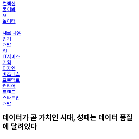
컬렉션
물어봐
놀이터
새로 나온
인기
개발
AI
IT서비스
기획
디자인
비즈니스
프로덕트
커리어
트렌드
스타트업
개발
데이터가 곧 가치인 시대, 성패는 데이터 품질
에 달려있다