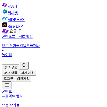
요즘IT
위시켓
AIDP - AX
Rise ERP
콘텐츠
프로덕트 밸리
요즘 작가들
컬렉션
물어봐
놀이터
광고 상품
광고 상품
작가 지원
로그인
회원가입
콘텐츠
프로덕트 밸리
요즘 작가들