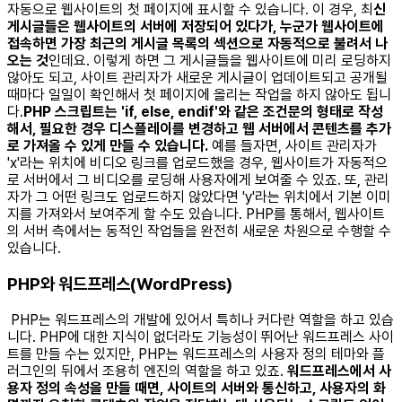
자동으로 웹사이트의 첫 페이지에 표시할 수 있습니다. 이 경우, 최
신
게시글들은 웹사이트의 서버에 저장되어 있다가, 누군가 웹사이트에
접속하면 가장 최근의 게시글 목록의 섹션으로 자동적으로 불려서 나
오는 것
인데요. 이렇게 하면 그 게시글들을 웹사이트에 미리 로딩하지
않아도 되고, 사이트 관리자가 새로운 게시글이 업데이트되고 공개될
때마다 일일이 확인해서 첫 페이지에 올리는 작업을 하지 않아도 됩니
다. ​
PHP 스크립트는 'if, else, endif'와 같은 조건문의 형태로 작성
해서, 필요한 경우 디스플레이를 변경하고 웹 서버에서 콘텐츠를 추가
로 가져올 수 있게 만들 수 있습니다.
예를 들자면, 사이트 관리자가
'x'라는 위치에 비디오 링크를 업로드했을 경우, 웹사이트가 자동적으
로 서버에서 그 비디오를 로딩해 사용자에게 보여줄 수 있죠. 또, 관리
자가 그 어떤 링크도 업로드하지 않았다면 'y'라는 위치에서 기본 이미
지를 가져와서 보여주게 할 수도 있습니다. PHP를 통해서, 웹사이트
의 서버 측에서는 동적인 작업들을 완전히 새로운 차원으로 수행할 수
있습니다. ​ ​
PHP와 워드프레스(WordPress)
PHP는 워드프레스의 개발에 있어서 특히나 커다란 역할을 하고 있습
니다. PHP에 대한 지식이 없더라도 기능성이 뛰어난 워드프레스 사이
트를 만들 수는 있지만, PHP는 워드프레스의 사용자 정의 테마와 플
러그인의 뒤에서 조용히 엔진의 역할을 하고 있죠.
워드프레스에서 사
용자 정의 속성을 만들 때면, 사이트의 서버와 통신하고, 사용자의 화