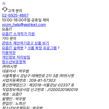
고객 문의
02-6925-4867
10:00-18:00
주말·공휴일 제외
yozm_help@wishket.com
요즘IT
요즘IT 소개
작가 지원
기타 문의
콘텐츠 제안하기
광고 상품 보기
요즘IT 슬랙봇
크롬 확장 프로그램
이용약관
개인정보 처리방침
청소년보호정책
㈜위시켓
대표이사 : 박우범
서울특별시 강남구 테헤란로 211 3층 ㈜위시켓
사업자등록번호 : 209-81-57303
통신판매업신고 : 제2018-서울강남-02337 호
직업정보제공사업 신고번호 : J1200020180019
제호 : 요즘IT
발행인 : 박우범
편집인 : 노희선
청소년보호책임자 : 박우범