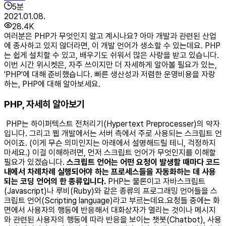
5
분
2021.01.08.
28.4K
여러분은 PHP가 무엇인지 알고 계시나요? 아마 개발과 관련된 산업
에 종사하고 있지 않더라면, 이 개발 언어가 생소할 수 있는데요. PHP
는 쉽게 설치할 수 있고, 배우기도 쉬워서 많은 사랑을 받고 있습니다.
이번 시간 위시켓은, 자주 쓰이지만 더 자세하게 알아볼 필요가 있는,
'PHP'에 대해 준비했습니다. 빠른 생산성과 저렴한 운영비용을 자랑
하는, PHP에 대해 알아보세요. ​
PHP, 자세히 알아보기
PHP는 하이퍼텍스트 전처리기(Hypertext Preprocesser)의 약자
입니다. 그리고 웹 개발에서는 서버 측에서 주로 사용되는 스크립트 언
어이죠. (이게 무슨 의미인지는 아래에서 설명해드릴 테니, 걱정하지
마세요.) 이걸 이해하려면, 먼저 스크립트 언어가 무엇인지를 이해할
필요가 있겠습니다.
스크립트 언어는 어떤 요청이 발생할 때마다 코드
내에서 차례차례 실행되어야 하는 프로세스들을 자동화하는 데 사용
되는 코딩 언어의 한 종류입니다.
PHP는 물론이고 자바스크립트
(Javascript)나 루비(Ruby)와 같은 종류의 프로그래밍 언어들을 스
크립트 언어(Scripting language)라고 부르는데요. ​요청들 중에는 화
면에서 사용자의 행동에 반응해서 대화상자가 열리는 것이나 메시지
와 관련된 사용자의 행동에 따라 반응을 보이는 챗봇(Chatbot), 사용