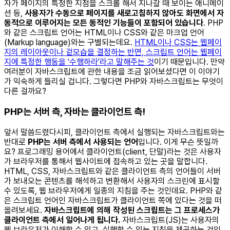
자가 페이지의 특정한 지점을 스크롤 해서 지나갈 때 보이는 애니메이
션 등,
사용자가 수동으로 페이지를 새로고침하지 않아도 화면에서 자
동적으로 이루어지는 모든 동적인 기능들이 포함되어 있습니다
. PHP
와 같은 스크립트 언어는 HTML이나 CSS와 같은 마크업 언어
(Markup language)와는 구별되는데요.
HTML이나 CSS는 웹페이
지의 레이아웃이나 겉모습을 결정하는 반면, 스크립트 언어는 웹페이
지에 특정한 행동을 '수행하라'라고 말해주는 것
이기 때문입니다. 만약
여러분이 자바스크립트에 관한 내용을 조금 읽어보셨다면 이 이야기
가 익숙하게 들리실 겁니다. 그렇다면 PHP와 자바스크립트는 무엇이
다른 걸까요? ​ ​
PHP는 서버 측, 자바는 클라이언트 측!
앞서 말씀드렸다시피, 클라이언트 측에서 실행되는 자바스크립트와는
반대로
PHP는 서버 측에서 사용되는 언어
입니다. 이게 무슨 뜻일까
요? 프로그래밍 용어에서 클라이언트(client, 단말)라는 것은 사용자
가 브라우저를 통해서 웹사이트에 접속하고 있는 곳을 말합니다.
HTML, CSS, 자바스크립트와 같은 클라이언트 측의 언어들이 서버
가 보내오는 콘텐츠를 해석하고 변환해서 사용자의 스크린에 표시할
수 있도록, 웹 브라우저에게 일종의 지침을 주는 것인데요. PHP와 같
은 스크립트 언어인 자바스크립트가 클라이언트 쪽에 있다는 것을 떠
올려보세요.
자바스크립트에 의해 작성된 스크립트는 그 프로세스가
클라이언트 측에서 일어나게 됩니다.
자바스크립트(JS)는 사용자의
웹 브라우저가 이해할 수 있고, 실행할 수 있는 지침을 제공하는 것입