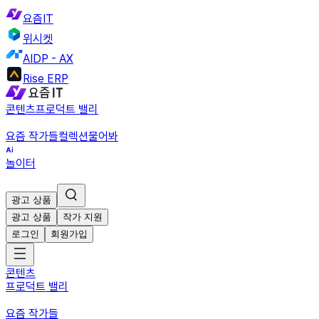
요즘IT
위시켓
AIDP - AX
Rise ERP
콘텐츠
프로덕트 밸리
요즘 작가들
컬렉션
물어봐
놀이터
광고 상품
광고 상품
작가 지원
로그인
회원가입
콘텐츠
프로덕트 밸리
요즘 작가들