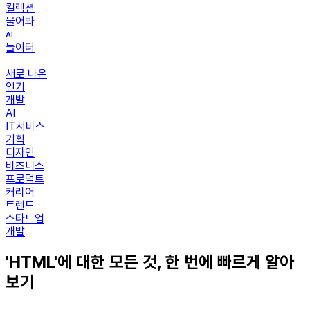
컬렉션
물어봐
놀이터
새로 나온
인기
개발
AI
IT서비스
기획
디자인
비즈니스
프로덕트
커리어
트렌드
스타트업
개발
'HTML'에 대한 모든 것, 한 번에 빠르게 알아
보기