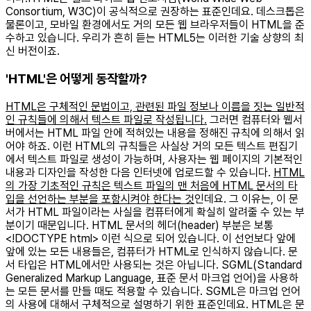
Consortium, W3C)이 공식적으로 권장하는 표준인데요. 데스크톱은
물론이고, 모바일 환경에서도 거의 모든 웹 브라우저들이 HTML을 준
수하고 있습니다. 우리가 흔히 듣는 HTML5는 이러한 기술 상향의 최
신 버전이죠. ​
'HTML'은 어떻게 동작할까?
HTML은 구체적인 문법이고, 관련된 파일 정보나 이름을 짓는 일반적
인 규칙들에 의해서 텍스트 파일로 작성됩니다.
그러면 컴퓨터와 웹서
버에서는 HTML 파일 안에 적혀있는 내용을 정해진 규칙에 의해서 읽
어야 하죠. 이런 HTML의 규칙들은 사실상 거의 모든 텍스트 편집기
에서 텍스트 파일로 생성이 가능하며, 사용자는 웹 페이지의 기본적인
내용과 디자인을 작성한 다음 인터넷에 업로드할 수 있습니다.
HTML
의 가장 기초적인 규칙은 텍스트 파일의 맨 처음에 HTML 문서의 타
입을 선언하는 부분을 포함시켜야 한다는 것
인데요. 그 이유는, 이 문
서가 HTML 파일이라는 사실을 컴퓨터에게 확실히 알려줄 수 있는 부
분이기 때문입니다. HTML 문서의 헤더(header) 부분은 보통
<!DOCTYPE html> 이런 식으로 되어 있습니다. 이 선언보다 앞에
앞에 있는 모든 내용들은, 컴퓨터가 HTML로 인식하지 않습니다. 문
서 타입은 HTML에서만 사용되는 것은 아닙니다. SGML(Standard
Generalized Markup Language, 표준 문서 마크업 언어)을 사용하
는 모든 문서를 만들 때도 적용할 수 있습니다. SGML은 마크업 언어
의 사용에 대해서 구체적으로 설명하기 위한 표준인데요. HTML은 문