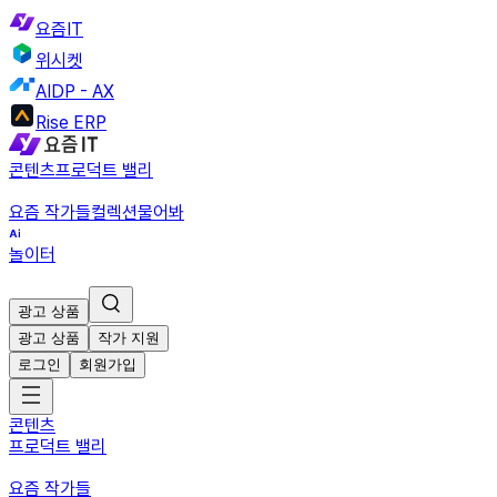
요즘IT
위시켓
AIDP - AX
Rise ERP
콘텐츠
프로덕트 밸리
요즘 작가들
컬렉션
물어봐
놀이터
광고 상품
광고 상품
작가 지원
로그인
회원가입
콘텐츠
프로덕트 밸리
요즘 작가들