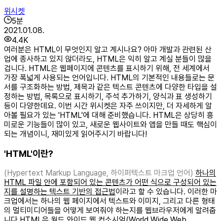
위시켓
5
분
2021.01.08.
4.4K
​여러분은 HTML이 무엇인지 알고 계시나요? 아마 개발과 관련된 산
업에 종사하고 있지 않더라도, HTML은 익히 알고 계실 분들이 많을
겁니다. HTML은 웹페이지에 콘텐츠를 표시하기 위해, 전 세계에서
가장 폭넓게 사용되는 언어입니다. HTML의 기본적인 내용들로는 문
서를 구조화하는 방법, 제목과 같은 텍스트 콘텐츠에 다양한 타입을 설
정하는 방법, 목록으로 표시하기, 주석 추가하기, 양식과 표 생성하기
등이 다양한데요. 이번 시간 위시켓은 자주 쓰이지만, 더 자세하게 알
아볼 필요가 있는 'HTML'에 대해 준비했습니다. HTML은 상당히 흥
미로운 기능들이 많이 있고, 새로운 웹사이트와 앱을 만들 때도 핵심이
되는 개념이니, 재미있게 읽어주시기 바랍니다!
'HTML'이란?
(Hypertext Markup Language, 하이퍼텍스트 마크업 언어)
하나의
HTML 파일 안에 포함되어 있는 콘텐츠가 어떤 식으로 구성되어 있는
지를 설명하는 텍스트 기반의 접근법
이라고 할 수 있습니다. 이러한 마
크업에서는 하나의 웹 페이지에서 텍스트와 이미지, 그리고 다른 형태
의 멀티미디어들을 어떻게 보여줘야 하는지를 웹브라우저에게 알려줍
니다. ​HTML은 월드 와이드 웹 컨소시엄(World Wide Web