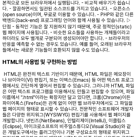
본적으로 모든 브라우저에서 실행됩니다. - 비교적 배우기가 쉽습니
다. - 깔끔하면서도 일관된 소스코드를 가지고 있습니다. - 오픈소스
(open source)이며, 무료로 이용할 수 있습니다. - PHP와 같은 다른
백엔드(back-end) 프로그래밍 언어와 함께 사용될 수 있습니다. ▷
단점 - 동적인 기능은 잘 지원하지 않기 때문에, 주로 정적인(static)
웹 페이지에 사용됩니다. - 비슷한 요소들을 사용하는 개체들이라고
하더라도 모두 별개로 구분되어 생성되어야만 합니다. - 브라우저의
반응을 예측할 수 없는 경우도 있습니다. 예를 들어, 오래된 브라우저
들에서는 새로운 기능들이 호환되지 않을 수도 있습니다. ​
HTML의 사용법 및 구현하는 방법
HTML은 완전히 텍스트 기반이기 때문에, HTML 파일은 메모장이
나 브이아이(VI) 편집기, 또는 이맥스(Emacs) 등 어떤 텍스트 프로그
램에서도 간단하게 열어서 편집할 수 있습니다. 그러니까 HTML 파일
은 어떤 텍스트 프로그램을 이용해서도 만들고 편집할 수 있으며, 파일
이름에서 ".html"이라는 확장자만 달고 있다면, 크롬(Chrome)이든
파이어폭스(Firefox)든 관계 없이 어떤 웹 브라우저에서도 그 파일을
웹 페이지의 형태로 표시할 수 있습니다. 전문적인 소프트웨어 개발자
들은 다양한 위지워그(WYSIWYG) 편집기를 사용해서 웹 페이지를
개발합니다. 넷빈즈(NetBeans), 인텔리제이(IntelliJ), 이클립스
(Eclipse), 마이크로소프트의 비주얼스튜디오(Visual Studio)와 같
은 개발도구에서는 플러그인이나 기본 구성요소의 형태로 위지위그