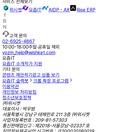
서비스 전체보기
위시켓
요즘IT
AIDP - AX
Rise ERP
고객 문의
02-6925-4867
10:00-18:00
주말·공휴일 제외
yozm_help@wishket.com
요즘IT
요즘IT 소개
작가 지원
기타 문의
콘텐츠 제안하기
광고 상품 보기
요즘IT 슬랙봇
크롬 확장 프로그램
이용약관
개인정보 처리방침
청소년보호정책
㈜위시켓
대표이사 : 박우범
서울특별시 강남구 테헤란로 211 3층 ㈜위시켓
사업자등록번호 : 209-81-57303
통신판매업신고 : 제2018-서울강남-02337 호
직업정보제공사업 신고번호 : J1200020180019