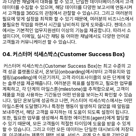
과 다양한 채널에서 대화를 할 수 있고, 단일한 데이터베이스에서 고객
데이터를 수집할 수 있으며, 해당 데이터를 다양한 보고서에 연동시켜
서 고객들을 360도의 관점에서 관찰할 수 있습니다. 그리고 여러분의
필요에 맞게 설정을 최적화 할 수 있기 때문에, 여러분의 비즈니스에서
불필요한 작업을 하면서 시간을 낭비하지 않게 도와줍니다. 젠데스크
에서는 기본적인 업무지원센터 이상의 기능을 제공합니다. 따라서 소
셜미디어, 이메일, 실시간 채팅 등 어떠한 채널에서도 다양한 언어로
고객들과 커뮤니케이션 할 수 있습니다. ​
04. 커스터머 석세스박스(Customer Success Box)
커스터머 석세스박스(Customer Success Box)는 최고 수준의 고
객 성공 플랫폼으로서, 온보딩(onboarding)에서부터 고객유지와 업
셀링(upselling)에 이르기까지, 고객 라이프사이클의 모든 단계에 맞
는 솔루션을 제공해줍니다. 여러분은 목표를 설정하고, 필요한 업무를
계획하고, 각 단계의 마일스톤(milestone)을 추적함으로써, 고객이
제품을 처음 사용하는 기간동안 어떤 반응을 보이는지 확인할 수 있습
니다. 일단 온보딩에 성공하고 나면, 커스터머 석세스박스에서는 어떤
마일스톤에 도달했다거나 특정한 행동이 발생하지 않았을 때 알림을
보내주면서, 해당 고객을 유지하는 데 도움이 되도록 설정이 됩니다.
또한, 필요한 업무를 생성해서 특정한 에이전트(agent)에게 할당할
수 있기 때문에, 모든 고객들이 적절한 타이밍에 도움을 받을 수 있게
할 수 있습니다. 그리고 이런 모든 데이터는 단일한 대시보드에 저장되
며, 이곳에서는 제품의 채택, 비용, 서비스, 관계 요소 등을 기반으로