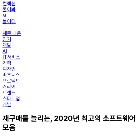
컬렉션
물어봐
놀이터
새로 나온
인기
개발
AI
IT서비스
기획
디자인
비즈니스
프로덕트
커리어
트렌드
스타트업
개발
재구매를 늘리는, 2020년 최고의 소프트웨어
모음