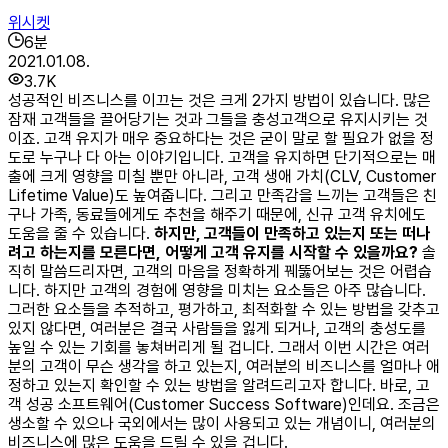
위시켓
6
분
2021.01.08.
3.7K
​성공적인 비즈니스를 이끄는 것은 크게 2가지 방법이 있습니다. 많은
잠재 고객들을 끌어당기는 것과 그들을 충성고객으로 유지시키는 것
이죠. 고객 유지가 매우 중요하다는 것은 굳이 말로 할 필요가 없을 정
도로 누구나 다 아는 이야기입니다. 고객을 유지하면 단기적으로는 매
출에 크게 영향을 미칠 뿐만 아니라, 고객 생애 가치(CLV, Customer
Lifetime Value)도 높여줍니다. 그리고 만족감을 느끼는 고객들은 친
구나 가족, 동료들에게도 추천을 해주기 때문에, 신규 고객 유치에도
도움을 줄 수 있습니다.
하지만, 고객들이 만족하고 있는지 또는 떠나
려고 하는지를 모른다면,
어떻게 고객 유지를 시작할 수 있을까요?
솔
직히 말씀드리자면, 고객의 마음을 정확하게 꿰뚫어보는 것은 어렵습
니다. 하지만 고객의 경험에 영향을 미치는 요소들은 아주 많습니다.
그러한 요소들을 추적하고, 평가하고, 최적화할 수 있는 방법을 갖추고
있지 않다면, 여러분은 결국 사람들을 잃게 되거나, 고객의 충성도를
높일 수 있는 기회를 놓쳐버리게 될 겁니다. 그래서 이번 시간은 여러
분의 고객이 무슨 생각을 하고 있는지, 여러분의 비즈니스를 얼마나 애
정하고 있는지 확인할 수 있는 방법을 알려드리고자 합니다. 바로, 고
객 성공 소프트웨어(Customer Success Software)인데요. 조금은
생소할 수 있으나 국외에서는 많이 사용되고 있는 개념이니, 여러분의
비즈니스에 많은 도움을 드릴 수 있을 겁니다.