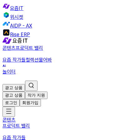
요즘IT
위시켓
AIDP - AX
Rise ERP
콘텐츠
프로덕트 밸리
요즘 작가들
컬렉션
물어봐
놀이터
광고 상품
광고 상품
작가 지원
로그인
회원가입
콘텐츠
프로덕트 밸리
요즘 작가들