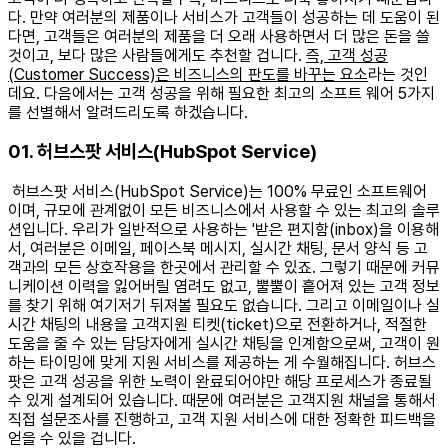
다. 만약 여러분의 제품이나 서비스가 고객들이 성공하는 데 도움이 된
다면, 고객들은 여러분의 제품을 더 오래 사용하면서 더 많은 돈을 쓸
것이고, 보다 많은 사람들에게도 추천할 겁니다.
즉, 고객 성공
(Customer Success)은 비즈니스의 판도를 바꾸는 요소
라는 것인
데요. 다음에서는 고객 성공을 위해 필요한 최고의 소프트 웨어 5가지
를 선별해서 알려드리도록 하겠습니다. ​
01. 허브스팟 서비스(HubSpot Service)
허브스팟 서비스(HubSpot Service)는 100% 무료인 소프트웨어
이며, 규모에 관계없이 모든 비즈니스에서 사용할 수 있는 최고의 솔루
션입니다. 우리가 일반적으로 사용하는 '받은 편지함(inbox)을 이용해
서, 여러분은 이메일, 페이스북 메시지, 실시간 채팅, 문서 양식 등 고
객과의 모든 상호작용을 한곳에서 관리할 수 있죠. 그렇기 때문에 커뮤
니케이션 이력을 잃어버릴 염려도 없고, 뿔뿔이 흩어져 있는 고객 정보
를 찾기 위해 여기저기 뒤져볼 필요도 없습니다. 그리고 이메일이나 실
시간 채팅의 내용을 고객지원 티켓(ticket)으로 전환하거나, 적절한
도움을 줄 수 있는 담당자에게 실시간 채팅을 인계함으로써, 고객이 원
하는 타이밍에 맞게 지원 서비스를 제공하는 게 수월해집니다. 허브스
팟은 고객 성공을 위한 노력이 완료되어야만 해당 프로세스가 종료될
수 있게 설계되어 있습니다. 때문에 여러분은 고객지원 채널을 통해서
직접 설문조사를 진행하고, 고객 지원 서비스에 대한 정확한 피드백을
얻을 수 있을 겁니다. ​