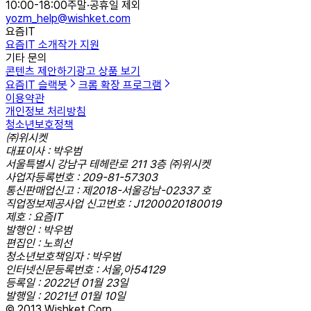
10:00-18:00
주말·공휴일 제외
yozm_help@wishket.com
요즘IT
요즘IT 소개
작가 지원
기타 문의
콘텐츠 제안하기
광고 상품 보기
요즘IT 슬랙봇
크롬 확장 프로그램
이용약관
개인정보 처리방침
청소년보호정책
㈜위시켓
대표이사 : 박우범
서울특별시 강남구 테헤란로 211 3층 ㈜위시켓
사업자등록번호 : 209-81-57303
통신판매업신고 : 제2018-서울강남-02337 호
직업정보제공사업 신고번호 : J1200020180019
제호 : 요즘IT
발행인 : 박우범
편집인 : 노희선
청소년보호책임자 : 박우범
인터넷신문등록번호 : 서울,아54129
등록일 : 2022년 01월 23일
발행일 : 2021년 01월 10일
© 2013 Wishket Corp.