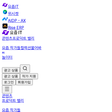
요즘IT
위시켓
AIDP - AX
Rise ERP
콘텐츠
프로덕트 밸리
요즘 작가들
컬렉션
물어봐
놀이터
광고 상품
광고 상품
작가 지원
로그인
회원가입
콘텐츠
프로덕트 밸리
요즘 작가들