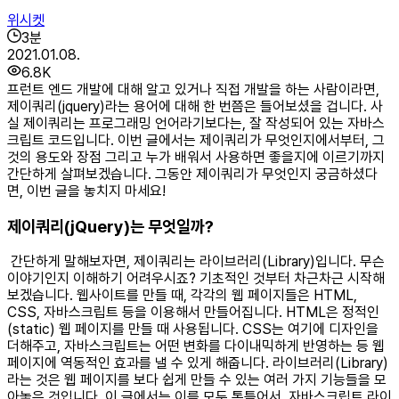
위시켓
3
분
2021.01.08.
6.8K
프런트 엔드 개발에 대해 알고 있거나 직접 개발을 하는 사람이라면,
제이쿼리(jquery)라는 용어에 대해 한 번쯤은 들어보셨을 겁니다. 사
실 제이쿼리는 프로그래밍 언어라기보다는, 잘 작성되어 있는 자바스
크립트 코드입니다. 이번 글에서는 제이쿼리가 무엇인지에서부터, 그
것의 용도와 장점 그리고 누가 배워서 사용하면 좋을지에 이르기까지
간단하게 살펴보겠습니다. 그동안 제이쿼리가 무엇인지 궁금하셨다
면, 이번 글을 놓치지 마세요! ​
제이쿼리(jQuery)는 무엇일까?
간단하게 말해보자면, 제이쿼리는 라이브러리(Library)입니다. 무슨
이야기인지 이해하기 어려우시죠? 기초적인 것부터 차근차근 시작해
보겠습니다. 웹사이트를 만들 때, 각각의 웹 페이지들은 HTML,
CSS, 자바스크립트 등을 이용해서 만들어집니다. HTML은 정적인
(static) 웹 페이지를 만들 때 사용됩니다. CSS는 여기에 디자인을
더해주고, 자바스크립트는 어떤 변화를 다이내믹하게 반영하는 등 웹
페이지에 역동적인 효과를 낼 수 있게 해줍니다. 라이브러리(Library)
라는 것은 웹 페이지를 보다 쉽게 만들 수 있는 여러 가지 기능들을 모
아놓은 것입니다. 이 글에서는 이를 모두 통틀어서, 자바스크립트 라이