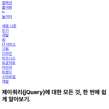
컬렉션
물어봐
놀이터
새로 나온
인기
개발
AI
IT서비스
기획
디자인
비즈니스
프로덕트
커리어
트렌드
스타트업
개발
제이쿼리(jQuery)에 대한 모든 것, 한 번에 쉽
게 알아보기.