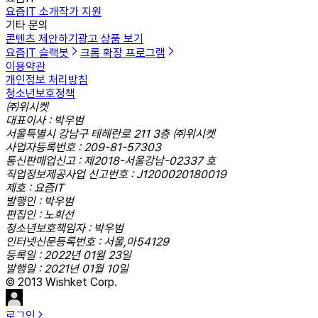
요즘IT 소개
작가 지원
기타 문의
콘텐츠 제안하기
광고 상품 보기
요즘IT 슬랙봇
크롬 확장 프로그램
이용약관
개인정보 처리방침
청소년보호정책
㈜위시켓
대표이사 : 박우범
서울특별시 강남구 테헤란로 211 3층 ㈜위시켓
사업자등록번호 : 209-81-57303
통신판매업신고 : 제2018-서울강남-02337 호
직업정보제공사업 신고번호 : J1200020180019
제호 : 요즘IT
발행인 : 박우범
편집인 : 노희선
청소년보호책임자 : 박우범
인터넷신문등록번호 : 서울,아54129
등록일 : 2022년 01월 23일
발행일 : 2021년 01월 10일
© 2013 Wishket Corp.
로그인