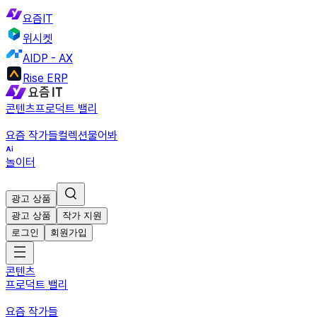
요즘IT
위시켓
AIDP - AX
Rise ERP
콘텐츠
프로덕트 밸리
요즘 작가들
컬렉션
물어봐
놀이터
광고 상품
광고 상품
작가 지원
로그인
회원가입
콘텐츠
프로덕트 밸리
요즘 작가들