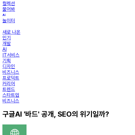
컬렉션
물어봐
놀이터
새로 나온
인기
개발
AI
IT서비스
기획
디자인
비즈니스
프로덕트
커리어
트렌드
스타트업
비즈니스
구글AI '바드' 공개, SEO의 위기일까?