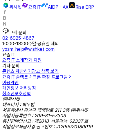
위시켓
요즘IT
AIDP - AX
Rise ERP
고객 문의
02-6925-4867
10:00-18:00
주말·공휴일 제외
yozm_help@wishket.com
요즘IT
요즘IT 소개
작가 지원
기타 문의
콘텐츠 제안하기
광고 상품 보기
요즘IT 슬랙봇
크롬 확장 프로그램
이용약관
개인정보 처리방침
청소년보호정책
㈜위시켓
대표이사 : 박우범
서울특별시 강남구 테헤란로 211 3층 ㈜위시켓
사업자등록번호 : 209-81-57303
통신판매업신고 : 제2018-서울강남-02337 호
직업정보제공사업 신고번호 : J1200020180019