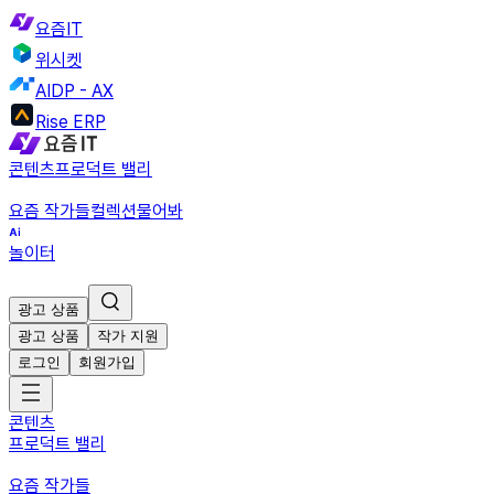
요즘IT
위시켓
AIDP - AX
Rise ERP
콘텐츠
프로덕트 밸리
요즘 작가들
컬렉션
물어봐
놀이터
광고 상품
광고 상품
작가 지원
로그인
회원가입
콘텐츠
프로덕트 밸리
요즘 작가들