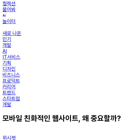
컬렉션
물어봐
놀이터
새로 나온
인기
개발
AI
IT서비스
기획
디자인
비즈니스
프로덕트
커리어
트렌드
스타트업
개발
모바일 친화적인 웹사이트, 왜 중요할까?
위시켓