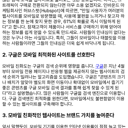
트래픽이 구매로 전환되지 않는다면 아무 소용 없겠지요. 인바운드 마
케팅회사인 허브스팟(Hubspot)에 따르면, "만일 사용자가 여러분의
웹사이트를 모바일로 방문했을 때, 사용에 불편을 느끼거나 찾고자 하
는 정보를 한 눈에 찾지 못한 경우, 61%의 확률로 즉시 이탈하게 된
다"고 합니다. 잠재고객이 제품이나 서비스를 구매하기 위해 얻어야
하는 정보를 쉽게 얻을 수 있도록 만드세요. 사람들이 인내심이 없다는
것은 누구나 아는 사실입니다. 특히, 그들이 모바일이나 태블릿을 이용
하는 사람들이라면 그들의 인내심은 더욱 쉽게 바닥나게 됩니다.
2. 구글은 모바일 최적화된 사이트를 선호한다
모바일 친화도는 구글의 검색 순위에 영향을 줍니다.
구글
은 지난 4월
부터 모바일 전용 페이지나 반응형 웹을 제공하지 않는 웹사이트의 검
색 순위가 밀려나는 알고리즘을 도입했습니다. 구글은 "콘텐츠의 크기
나 배치가 알맞아 별도의 화면 이동이나 확대없이 모바일에서 즐기기
좋은 콘텐츠를 구글 모바일 검색 결과를 통해 쉽게 찾을 수 있게 된
다"라고 설명했습니다. 많은 사람들이 구글을 검색 엔진으로 이용합니
다. 구글 검색엔진 최적화를 원한다면, 모바일에서도 불편함없이 이용
할 수 있는 웹사이트를 구축해야 합니다.
3. 모바일 친화적인 웹사이트는 브랜드 가치를 높여준다
앞서 말했듯이, 모바일 기기를 이용한 인터넷 이용률이 점점 늘고 있는