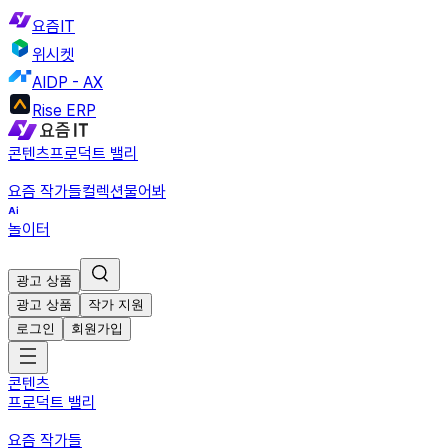
요즘IT
위시켓
AIDP - AX
Rise ERP
콘텐츠
프로덕트 밸리
요즘 작가들
컬렉션
물어봐
놀이터
광고 상품
광고 상품
작가 지원
로그인
회원가입
콘텐츠
프로덕트 밸리
요즘 작가들