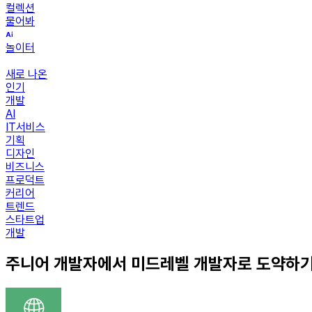
컬렉션
물어봐
놀이터
새로 나온
인기
개발
AI
IT서비스
기획
디자인
비즈니스
프로덕트
커리어
트렌드
스타트업
개발
주니어 개발자에서 미드레벨 개발자로 도약하기