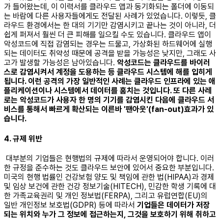
가 들어왔는데, 이 이력서를 클라우드 앱과 동기화되는 폴더에 이동되
는 바람에 다른 사용자들에게도 전달된 사례가 있었습니다. 이렇듯, 클
라우드 환경에서는 한 대의 기기만 감염시키고 끝나는 것이 아니라, 더
쉽게 퍼져서 훨씬 더 큰 피해를 일으킬 수도 있습니다. 클라우드 앱이
악성코드에 직접 감염되는 경우는 드물고, 가상화된 하드웨어에 실행
되는 데이터도 취약성 때문에 공격을 받을 가능성은 낮지만, 그래도 사
고가 발생할 가능성은 남아있습니다.
악성코드는 클라우드를 바이러
스로 감염시켜서 계정을 도용하는 등 클라우드 시스템에 해를 입히게
됩니다. 이런 공격의 가장 일반적인 사례는 클라우드 인프라에 있는 애
플리케이션이나 시스템에서 데이터를 훔치는 것입니다. 또 다른 사레
로는 악성코드가 사용자 한 명의 기기를 감염시킨 다음에 클라우드 서
비스를 통해서 빠르게 확산되는 이른바 '팬아웃'(fan-out)효과가 있
습니다.
4. 규제 위반
대부분의 기업들은 현행법의 규제에 따라서 운영되어야 합니다. 이러
한 규정을 준수하는 것도 클라우드 보안에 있어서 중요한 부분입니다.
미국의 현행 법률인 건강보험 양도 및 책임에 관한 법(HIPAA)과 경제
및 임상 보건에 관한 건강 정보기술(HITECH), 민감한 학생 기록에 대
한 가족교육권리 및 개인 정보법(FERPA), 그리고 유럽연합(EU)의
일반 개인정보 보호법(GDPR) 등에 따라서
기업들은 데이터가 저장
되는 위치와 누가 그 정보에 접근하는지, 그것을 보호하기 위해 취하고