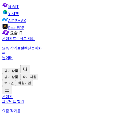
요즘IT
위시켓
AIDP - AX
Rise ERP
콘텐츠
프로덕트 밸리
요즘 작가들
컬렉션
물어봐
놀이터
광고 상품
광고 상품
작가 지원
로그인
회원가입
콘텐츠
프로덕트 밸리
요즘 작가들