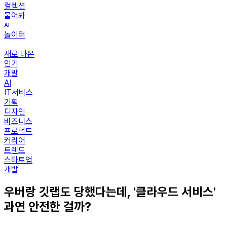
컬렉션
물어봐
놀이터
새로 나온
인기
개발
AI
IT서비스
기획
디자인
비즈니스
프로덕트
커리어
트렌드
스타트업
개발
우버랑 깃랩도 당했다는데, '클라우드 서비스'
과연 안전한 걸까?