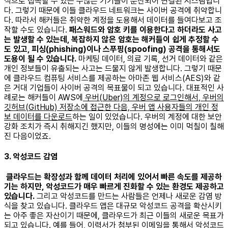
식으로 접속할 수 있는 수많은 기기들이 분산되어 연결된 시스템입니
다. 그렇기 때문에 이들 클라우드 네트워크는 사이버 공격에 취약합니
다. 따라서 해커들은 취약한 계정을 도용해서 데이터를 들여다보고 조
작할 수도 있습니다.
패스워드와 암호 키를 이용한다고 하더라도 사고
는 발생할 수 있는데, 복잡하지 않은 암호는 해커들이 쉽게 추정할 수
도 있고, 피싱(phishing)이나 스푸핑(spoofing) 공격을 통해서도
도용이 될 수 있습니다.
마케팅 데이터, 의료 기록, 선거 데이터와 같은
개인 정보들이 유출되는 사고는 드물지 않게 발생합니다. 그렇기 때문
에 클라우드 컴퓨팅 서비스를 제공하는 아마존 웹 서비스(AES)와 같
은 거대 기업들이 사이버 공격의 목표물이 되고 있습니다. 대표적인 사
례로는 해커들이 AWS에
우버(Uber)의 계정으로 로그인해서, 우버의
깃허브(GitHub) 저장소에 접근한 다음, 우버 앱 사용자들의 개인 정
보 데이터를 다운로드
하는 일이 있었습니다. 우버의 계정에 대한 보안
강화 조치가 즉시 취해지긴 했지만, 이들의 명성에는 이미 먹칠이 칠해
진 다음이었죠. ​
3. 악성코드 감염
클라우드는 확장성과 함께 데이터 처리에 있어서 빠른 속도를 제공하
기는 하지만, 악성코드가 매우 빠르게 진화할 수 있는 환경도 제공하고
있습니다.
그리고 악성코드를 만드는 사람들은 언제나 새로운 감염 방
식을 찾고 있습니다. 클라우드 앱은 대규모 악성코드 공격을 확산시키
는 아주 좋은 자산이기 때문에, 클라우드가 최근 이들의 새로운 목표가
되고 있습니다. 예를 들어, 이력서가 첨부된 이메일을 통해서 악성코드