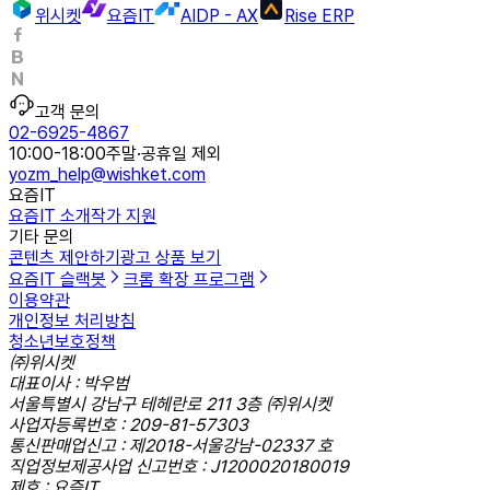
위시켓
요즘IT
AIDP - AX
Rise ERP
고객 문의
02-6925-4867
10:00-18:00
주말·공휴일 제외
yozm_help@wishket.com
요즘IT
요즘IT 소개
작가 지원
기타 문의
콘텐츠 제안하기
광고 상품 보기
요즘IT 슬랙봇
크롬 확장 프로그램
이용약관
개인정보 처리방침
청소년보호정책
㈜위시켓
대표이사 : 박우범
서울특별시 강남구 테헤란로 211 3층 ㈜위시켓
사업자등록번호 : 209-81-57303
통신판매업신고 : 제2018-서울강남-02337 호
직업정보제공사업 신고번호 : J1200020180019
제호 : 요즘IT