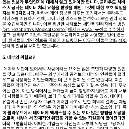
있는 정보가 무엇인지에 대해서 알고 있어야만 합니다. 클라우드 서비
스 제공자는 데이터 처리 요청을 받았을 때만 그것에 대한 보호 책임을
지는 제3자입니다.
따라서 개인 정보를 다루는 조직에서는 클라우드
서비스를 이용하기 전에, 그에 대한 리스크를 분석하고 보안 관리 정책
을 수립해야만 합니다. 이를 위반한 사례로는
세인트 엘리자베스 병원
(St. Elizabeth's Medical Center)에서 HIPAA의 규정을 준수하지
않고, 클라우드 기반의 파일공유 애플리케이션을 사용했던 일이 있는
데, 환자들의 개인 정보를 위험에 빠트렸다는 이유로 이들은 218,400
달러의 벌금을 내야만 했습니다.
5. 내부의 위협요인
데이터 보안에 있어서의 사람이라는 요소는 많은 측면과 다양한 원인
을 갖고 있습니다. 때로는 외부에서의 공격보다 내부의 인원들이 클라
우드를 사용하는 기업들에게는 더 큰 위협이 될 수도 있습니다. 이런
위협은 악의적인 속성과 부주의한 속성을 모두 가질 수 있습니다. 무엇
이든 간에, 이런 방식에서는 해커들이 굳이 침입하지 않아도 이미 내부
에 사람들이 있기 때문에, 보다 더 쉽게 피해를 입힐 수 있죠. 데이터
유출이나 손실, 사용자 오류가 이러한 사고로 인한 최악의 결과는 아닙
니다. 이러한 내부의 악당은 기업들이 대비해야만 하는 요소입니다. 특
히
클라우드에서 데이터에 액세스할 수 있는 보다 많은 방법을 제공함
으로써, 내부에서 잠재적인 위협을 가할 수 있는 직원들이 많아진다면
더욱 그렇습니다.
어떠한 기업들도 자신들이 내부에 악당을 고용해서