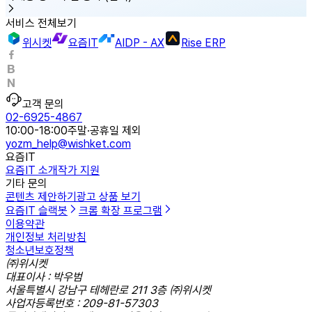
서비스 전체보기
위시켓
요즘IT
AIDP - AX
Rise ERP
고객 문의
02-6925-4867
10:00-18:00
주말·공휴일 제외
yozm_help@wishket.com
요즘IT
요즘IT 소개
작가 지원
기타 문의
콘텐츠 제안하기
광고 상품 보기
요즘IT 슬랙봇
크롬 확장 프로그램
이용약관
개인정보 처리방침
청소년보호정책
㈜위시켓
대표이사 : 박우범
서울특별시 강남구 테헤란로 211 3층 ㈜위시켓
사업자등록번호 : 209-81-57303