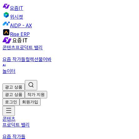
요즘IT
위시켓
AIDP - AX
Rise ERP
콘텐츠
프로덕트 밸리
요즘 작가들
컬렉션
물어봐
놀이터
광고 상품
광고 상품
작가 지원
로그인
회원가입
콘텐츠
프로덕트 밸리
요즘 작가들