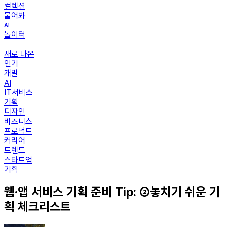
컬렉션
물어봐
놀이터
새로 나온
인기
개발
AI
IT서비스
기획
디자인
비즈니스
프로덕트
커리어
트렌드
스타트업
기획
웹∙앱 서비스 기획 준비 Tip: ②놓치기 쉬운 기
획 체크리스트