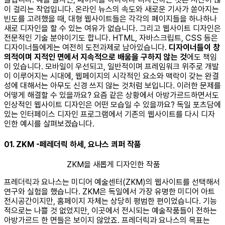
이 걸리는 작업입니다. 온라인 뉴스의 속도와 새로운 기사가 쏟아지는
빈도를 고려했을 때, 대형 웹사이트들은 각각의 페이지들을 하나하나
새로 디자인을 할 수 있는 여유가 없습니다. 그리고 웹사이트 디자인은
전문적인 기술 분야이기도 합니다. HTML, 자바스크립트, CSS 등은
디자이너들에게는 여전히 도전과제로 남아있습니다.
디자이너들이 창
의적이며 지적인 면에서 지속적으로 배움을 구하지 않는 것
에도 책임
이 있습니다. 모바일이 우선되고, 일반적이며 프레임워크 위주로 개발
이 이루어지는 시대에, 웹페이지의 시각적인 요소와 맥락이 갖는 완결
성에 대해서는 아무도 신경 쓰지 않는 것처럼 보입니다. 이러한 문제를
어떻게 해결할 수 있을까요? 요즘 같은 상황에서 아방가르드하면서도
인상적인 웹사이트 디자인은 어떤 모습일 수 있을까요? 독일 포츠담에
있는 인터페이스 디자인 프로그램에서 기존의 웹사이트를 다시 디자
인한 예시를 살펴보겠습니다. ​
01. ZKM -페레더릭 하세, 요나스 쾨퍼 작품
ZKM을 새롭게 디자인한 작품
프레더릭과 요나스는 미디어 예술센터(ZKM)의 웹사이트를 선택해서
연구와 실험을 했습니다. ZKM은 독일에서 가장 유명한 미디어 아트
전시공간이지만, 홈페이지 자체는 상당히 평범한 편이었습니다. 기능
적으로는 나쁠 것 없었지만, 이곳에서 전시되는 예술작품들이 전하는
아방가르드 한 면들은 보이지 않았죠. 프레더릭과 요나스의 목표는