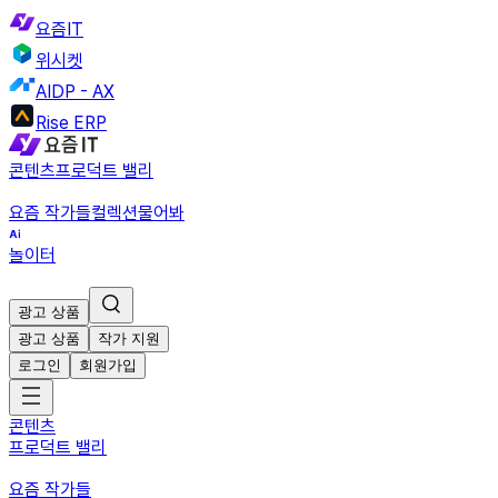
요즘IT
위시켓
AIDP - AX
Rise ERP
콘텐츠
프로덕트 밸리
요즘 작가들
컬렉션
물어봐
놀이터
광고 상품
광고 상품
작가 지원
로그인
회원가입
콘텐츠
프로덕트 밸리
요즘 작가들