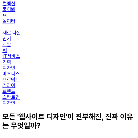
컬렉션
물어봐
놀이터
새로 나온
인기
개발
AI
IT서비스
기획
디자인
비즈니스
프로덕트
커리어
트렌드
스타트업
디자인
모든 '웹사이트 디자인'이 진부해진, 진짜 이유
는 무엇일까?