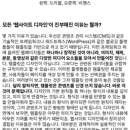
왼쪽: 드리블, 오른쪽: 비핸스
모든 '웹사이트 디자인'이 진부해진 이유는 뭘까?
몇 가지 이유가 있습니다. 우선은 콘텐츠 관리 시스템(CMS)과 같은
기술적인 프레임워크나 워드프레스(WordPress)와 같은 블로깅 플랫
폼들이 템플릿을 기반으로 하고 있기 때문입니다. 이런 프레임워크 위
에 올려진 웹페이지들은
하나하나 창작된 것이 아니라, 이미지, 제목,
본문, 동영상과 같은 다양한 미디어 요소들을 모아서 만들어진 것
입니
다. 템플릿은 디자인이 아닙니다. 그보다는 관련된 데이터들을 규합하
는 규칙이라고 할 수 있습니다. 이러한 플랫폼들은 템플릿만 제공할
뿐, 사용자들이 페이지를 개성 있게 만들 수 있는 선택권을 주지는 않
습니다. 여러분이 보고 있는 것은 그저 템플릿 안에 쏟아 놓은 것들입
니다.
달리 말하자면, 템플릿은 콘텐츠를 신경 쓰지 않습니다. 바로 이
것이 문제입니다.
디자인의 기본 원칙들 중 하나는 형식과 내용을 깊이
있고, 의미 있게 연결하는 것입니다. 형식은 내용을 반영할 수 있는 틀
을 만들어줘야 합니다. 내용과 형식이 분리되면 이러한 원칙이 깨지는
것이며, 그저 콘텐츠가 담긴 평범한 형태만 남게 됩니다. 디자인의 측
면에서 보자면, 템플릿은 아무런 의미가 없는 것입니다. 형식이 내용에
아무런 기여를 하지 못하기 때문이죠. 웹사이트 디자인에서 창의성이
결핍된 이유들은 아주 많습니다. 대부분은 경제적이며 실용적인 이유
들입니다. 예를 들자면, 페이지를 하나하나 디자인하는 것은 시간이 많