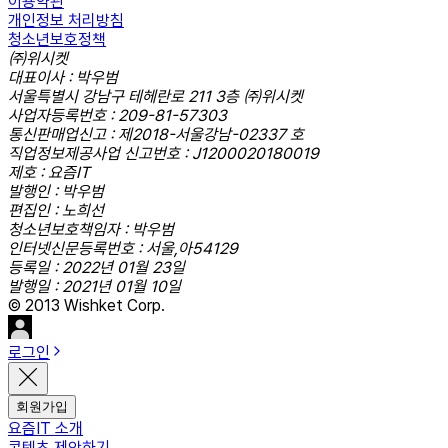
이용약관
개인정보 처리방침
청소년보호정책
㈜위시켓
대표이사 : 박우범
서울특별시 강남구 테헤란로 211 3층 ㈜위시켓
사업자등록번호 : 209-81-57303
통신판매업신고 : 제2018-서울강남-02337 호
직업정보제공사업 신고번호 : J1200020180019
제호 : 요즘IT
발행인 : 박우범
편집인 : 노희선
청소년보호책임자 : 박우범
인터넷신문등록번호 : 서울,아54129
등록일 : 2022년 01월 23일
발행일 : 2021년 01월 10일
© 2013 Wishket Corp.
로그인
회원가입
요즘IT 소개
콘텐츠 제안하기