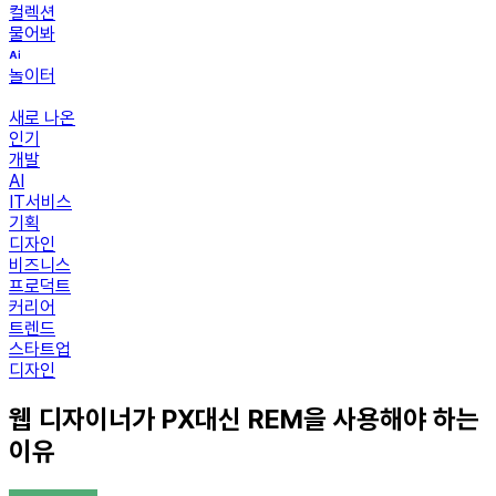
컬렉션
물어봐
놀이터
새로 나온
인기
개발
AI
IT서비스
기획
디자인
비즈니스
프로덕트
커리어
트렌드
스타트업
디자인
웹 디자이너가 PX대신 REM을 사용해야 하는
이유