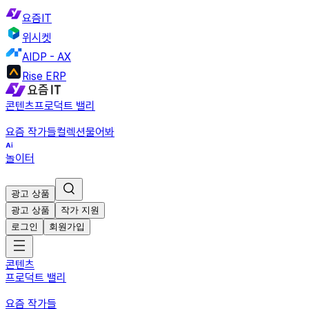
요즘IT
위시켓
AIDP - AX
Rise ERP
콘텐츠
프로덕트 밸리
요즘 작가들
컬렉션
물어봐
놀이터
광고 상품
광고 상품
작가 지원
로그인
회원가입
콘텐츠
프로덕트 밸리
요즘 작가들