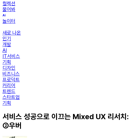
컬렉션
물어봐
놀이터
새로 나온
인기
개발
AI
IT서비스
기획
디자인
비즈니스
프로덕트
커리어
트렌드
스타트업
기획
서비스 성공으로 이끄는 Mixed UX 리서치:
②우버