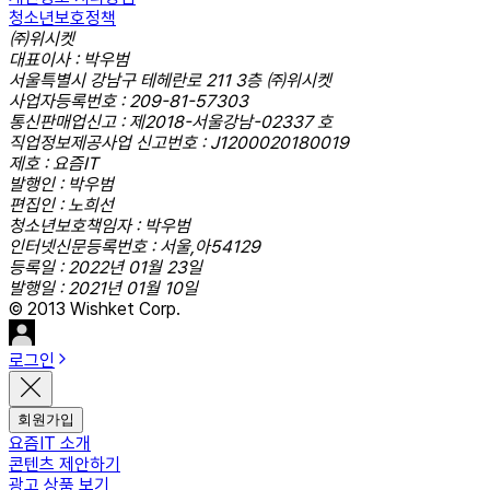
청소년보호정책
㈜위시켓
대표이사 : 박우범
서울특별시 강남구 테헤란로 211 3층 ㈜위시켓
사업자등록번호 : 209-81-57303
통신판매업신고 : 제2018-서울강남-02337 호
직업정보제공사업 신고번호 : J1200020180019
제호 : 요즘IT
발행인 : 박우범
편집인 : 노희선
청소년보호책임자 : 박우범
인터넷신문등록번호 : 서울,아54129
등록일 : 2022년 01월 23일
발행일 : 2021년 01월 10일
© 2013 Wishket Corp.
로그인
회원가입
요즘IT 소개
콘텐츠 제안하기
광고 상품 보기