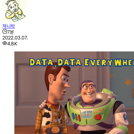
져니박
7
분
2022.03.07.
4.8K