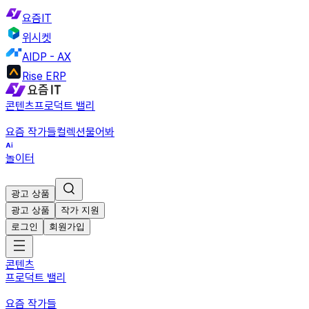
요즘IT
위시켓
AIDP - AX
Rise ERP
콘텐츠
프로덕트 밸리
요즘 작가들
컬렉션
물어봐
놀이터
광고 상품
광고 상품
작가 지원
로그인
회원가입
콘텐츠
프로덕트 밸리
요즘 작가들