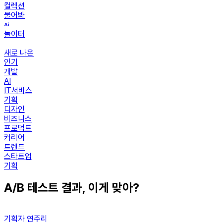
컬렉션
물어봐
놀이터
새로 나온
인기
개발
AI
IT서비스
기획
디자인
비즈니스
프로덕트
커리어
트렌드
스타트업
기획
A/B 테스트 결과, 이게 맞아?
기획자 연주리