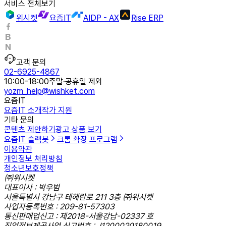
서비스 전체보기
위시켓
요즘IT
AIDP - AX
Rise ERP
고객 문의
02-6925-4867
10:00-18:00
주말·공휴일 제외
yozm_help@wishket.com
요즘IT
요즘IT 소개
작가 지원
기타 문의
콘텐츠 제안하기
광고 상품 보기
요즘IT 슬랙봇
크롬 확장 프로그램
이용약관
개인정보 처리방침
청소년보호정책
㈜위시켓
대표이사 : 박우범
서울특별시 강남구 테헤란로 211 3층 ㈜위시켓
사업자등록번호 : 209-81-57303
통신판매업신고 : 제2018-서울강남-02337 호
직업정보제공사업 신고번호 : J1200020180019