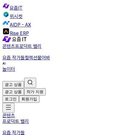
요즘IT
위시켓
AIDP - AX
Rise ERP
콘텐츠
프로덕트 밸리
요즘 작가들
컬렉션
물어봐
놀이터
광고 상품
광고 상품
작가 지원
로그인
회원가입
콘텐츠
프로덕트 밸리
요즘 작가들